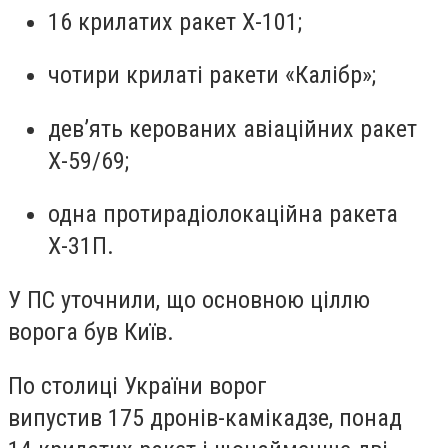
16 крилатих ракет Х-101;
чотири крилаті ракети «Калібр»;
дев’ять керованих авіаційних ракет
Х-59/69;
одна протирадіолокаційна ракета
Х-31П.
У ПС уточнили, що основною ціллю
ворога був Київ.
По столиці України ворог
випустив 175 дронів-камікадзе, понад