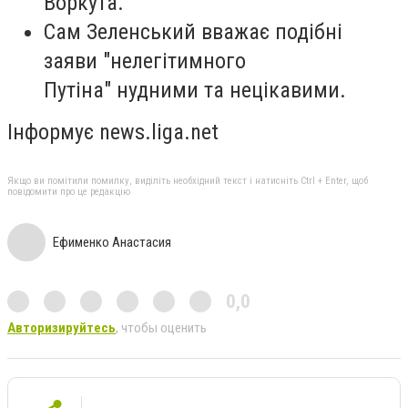
Воркута.
Сам Зеленський вважає подібні
заяви "нелегітимного
Путіна" нудними та нецікавими.
Інформує news.liga.net
Якщо ви помітили помилку, виділіть необхідний текст і натисніть Ctrl + Enter, щоб
повідомити про це редакцію
Ефименко Анастасия
0,0
Авторизируйтесь
, чтобы оценить