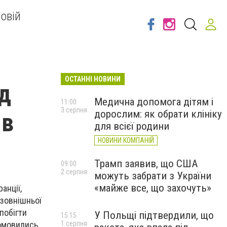
овій
ОСТАННІ НОВИНИ
ід
Медична допомога дітям і
11:00
3 серпня
дорослим: як обрати клініку
 в
для всієї родини
НОВИНИ КОМПАНІЙ
Трамп заявив, що США
09:00
2 серпня
можуть забрати з України
«майже все, що захочуть»
анції,
 зовнішньої
побігти
У Польщі підтвердили, що
15:15
домовились
1 серпня