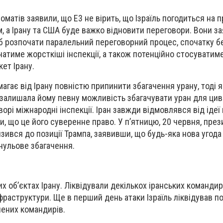
матів заявили, що E3 не вірить, що Ізраїль погодиться на 
 а Ірану та США буде важко відновити переговори. Вони за
об розпочати паралельний переговорний процес, спочатку 
чатиме жорсткіші інспекції, а також потенційно стосуватим
ет Ірану.
агає від Ірану повністю припинити збагачення урану, тоді я
залишала йому певну можливість збагачувати уран для циві
орі міжнародні інспекції. Іран завжди відмовлявся від ідеї
, що це його суверенне право. У пʼятницю, 20 червня, през
ився до позиції Трампа, заявивши, що будь-яка нова угода
нульове збагачення.
х об’єктах Ірану. Ліквідували декількох іранських командирі
нфраструктури. Ще в перший день атаки Ізраїль ліквідував п
лених командирів.