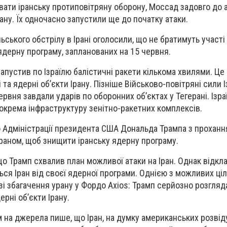
вати іранську протиповітряну оборону, Моссад задовго до 
рану. Їх одночасно запустили ще до початку атаки.
ьського обстрілу в Ірані оголосили, що не братимуть участі
ядерну програму, запланованих на 15 червня.
запустив по Ізраїлю балістичні ракети кількома хвилями. Це
 та ядерні обʼєкти Ірану. Пізніше Військово-повітряні сили 
ервня завдали ударів по оборонних обʼєктах у Тегерані. Ізра
зокрема інфраструктуру зенітно-ракетних комплексів.
о Адміністрації президента США Дональда Трампа з прохан
Іраном, щоб знищити іранську ядерну програму.
що Трамп схвалив план можливої атаки на Іран. Однак відкла
ься Іран від своєї ядерної програми. Однією з можливих ці
зі збагачення урану у Фордо Axios: Трамп серйозно розгляд
рні обʼєкти Ірану.
м на джерела пише, що Іран, на думку американських розві