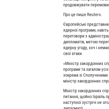
продовжувати перемови
Про це пише Reuters.
Європейські представник
ядерної програми, навіт
переговори з адміністрац
дипломатів, метою перег
ядерну угоду, хоч і нем
свої атаки.
«Міністр закордонних сп
програми та загалом усіх
зокрема зі Сполученими
міністр закордонних спр
Міністр закордонних спр
питання, щойно Ізраїль п
наступної зустрічі не о
дипломатії.