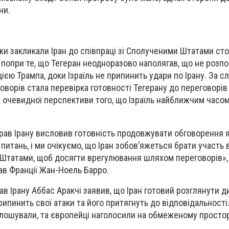
ни.
и закликали Іран до співпраці зі Сполученими Штатами ст
ь попри те, що Тегеран неодноразово наполягав, що не розп
ією Трампа, доки Ізраїль не припинить удари по Ірану. За с
оворів стала перевірка готовності Тегерану до переговорів
ає очевидної перспективи того, що Ізраїль найближчим часо
рав Ірану висловив готовність продовжувати обговорення 
 питань, і ми очікуємо, що Іран зобов’яжеться брати участь 
 Штатами, щоб досягти врегулювання шляхом переговорів»,
ав Франції Жан-Ноель Барро.
ав Ірану Аббас Аракчі заявив, що Іран готовий розглянути 
рипинить свої атаки та його притягнуть до відповідальності
голошували, та європейці наголосили на обмеженому просто