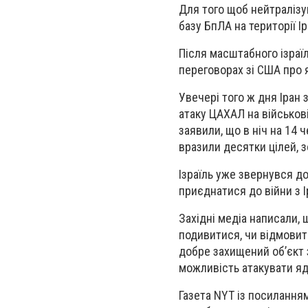
Для того щоб нейтралізу
базу БпЛА на території І
Після масштабного ізраїл
переговорах зі США про 
Увечері того ж дня Іран 
атаку ЦАХАЛ на військові
заявили, що в ніч на 14 ч
вразили десятки цілей, 
Ізраїль уже звернувся д
приєднатися до війни з 
Західні медіа написали, 
подивитися, чи відмовит
добре захищений обʼєкт 
можливість атакувати яде
Газета NYT із посилання