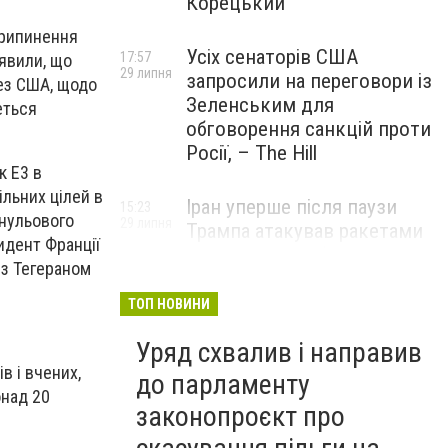
Корецький
припинення
Усіх сенаторів США
17:57
явили, що
29 липня
запросили на переговори із
без США, щодо
Зеленським для
еться
обговорення санкцій проти
Росії, – The Hill
к E3 в
льних цілей в
Іран уперше після паузи
15:23
 нульового
29 липня
Трампа атакував ракетами
идент Франції
американську базу
 з Тегераном
ТОП НОВИНИ
Уряд схвалив і направив
в і вчених,
до парламенту
онад 20
законопроєкт про