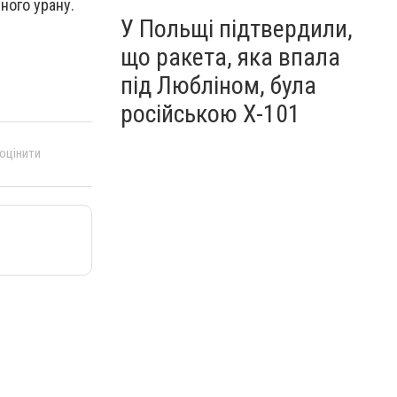
ного урану.
У Польщі підтвердили,
що ракета, яка впала
під Любліном, була
російською Х-101
 оцінити