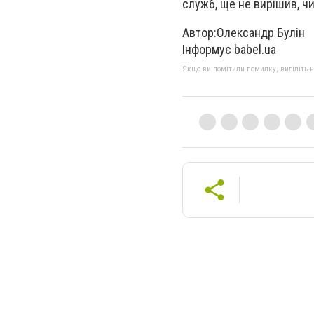
служб, ще не вирішив, ч
Автор:Олександр Булін
Інформує babel.ua
Якщо ви помітили помилку, виділіть нео