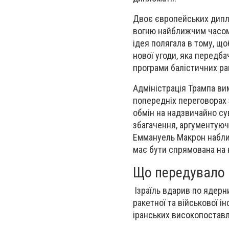
Двоє європейських дипло
вогню найближчим часом,
ідея полягала в тому, щ
нової угоди, яка передба
програми балістичних рак
Адміністрація Трампа вим
попередніх переговорах 
обмін на надзвичайно сув
збагачення, аргументуючи
Еммануель Макрон наблиз
має бути спрямована на 
Що передувало
Ізраїль вдарив по ядерни
ракетної та військової і
іранських високопостав