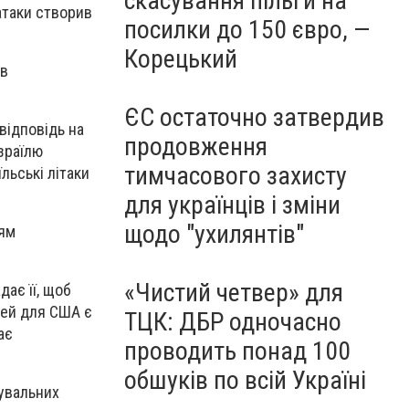
скасування пільги на
атаки створив
посилки до 150 євро, —
Корецький
 в
ЄС остаточно затвердив
 відповідь на
продовження
Ізраїлю
тимчасового захисту
їльські літаки
для українців і зміни
щодо "ухилянтів"
ням
«Чистий четвер» для
дає її, щоб
лей для США є
ТЦК: ДБР одночасно
ає
проводить понад 100
обшуків по всій Україні
дувальних