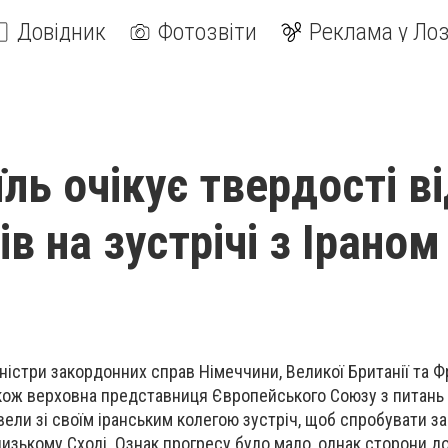
Довідник
Фотозвіти
Реклама у Лоз
їль очікує твердості в
в на зустрічі з Іраном
іністри закордонних справ Німеччини, Великої Британії та Фр
також верховна представниця Європейського Союзу з питань
ели зі своїм іранським колегою зустріч, щоб спробувати за
Близькому Сході. Ознак прогресу було мало, однак сторони 