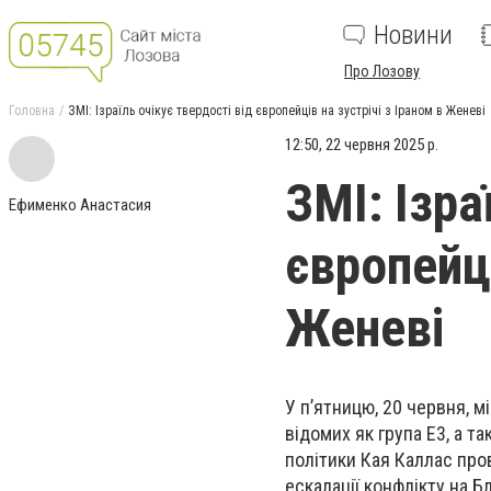
Новини
Про Лозову
Головна
ЗМІ: Ізраїль очікує твердості від європейців на зустрічі з Іраном в Женеві
12:50, 22 червня 2025 р.
ЗМІ: Ізра
Ефименко Анастасия
європейці
Женеві
У п’ятницю, 20 червня, м
відомих як група E3, а 
політики Кая Каллас пров
ескалації конфлікту на 