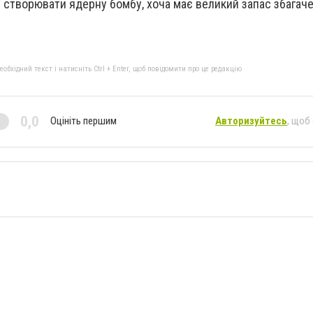
и створювати ядерну бомбу, хоча має великий запас збагаче
бхідний текст і натисніть Ctrl + Enter, щоб повідомити про це редакцію
0,0
Оцініть першим
Авторизуйтесь
, щоб