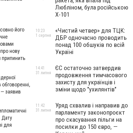
ракета, яка впала під
Любліном, була російською
Х-101
осовно його
«Чистий четвер» для ТЦК:
10:23
1 серпня
очне
ДБР одночасно проводить
ловами
понад 100 обшуків по всій
 про нову
Україні
м припинить
ЄС остаточно затвердив
14:41
31 липня
продовження тимчасового
ядерної
захисту для українців і
в обговоренні,
зміни щодо "ухилянтів"
 — заявив
Уряд схвалив і направив до
11:42
дипломатичні
31 липня
парламенту законопроєкт
. Дату
про скасування пільги на
рі для
посилки до 150 євро, —