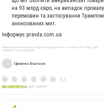
що міг охопити американські товари
на 93 млрд євро, на випадок провалу
перемовин та застосування Трампом
анонсованих мит.
Інформує pravda.com.ua
Якщо ви помітили помилку, виділіть необхідний текст і натисніть Ctrl + Enter, щоб
повідомити про це редакцію
Ефименко Анастасия
0,0
Авторизуйтесь
, щоб оцінити