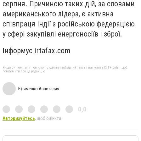
серпня. Причиною таких дій, за словами
американського лідера, є активна
співпраця Індії з російською федерацією
у сфері закупівлі енергоносіїв і зброї.
Інформує irtafax.com
Якщо ви помітили помилку, виділіть необхідний текст і натисніть Ctrl + Enter, щоб
повідомити про це редакцію
Ефименко Анастасия
0,0
Авторизуйтесь
, щоб оцінити