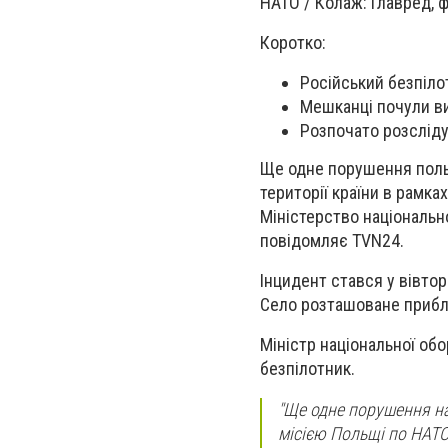
НАТО / Колаж: Главред, 
Коротко:
Російський безпіло
Мешканці почули ви
Розпочато розсліду
Ще одне порушення польс
території країни в рамка
Міністерство національн
повідомляє TVN24.
Інцидент стався у вівто
Село розташоване прибли
Міністр національної об
безпілотник.
"Ще одне порушення н
місією Польщі по НАТО