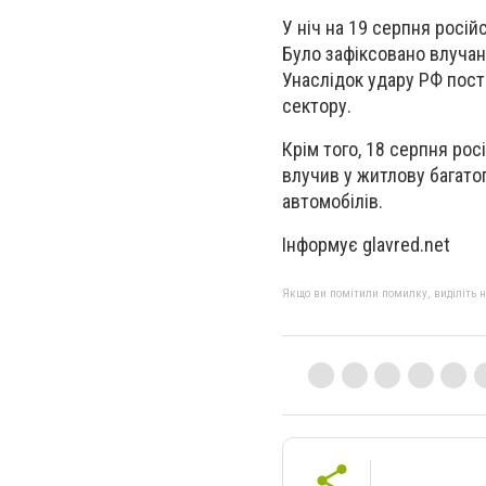
У ніч на 19 серпня росій
Було зафіксовано влучан
Унаслідок удару РФ пост
сектору.
Крім того, 18 серпня рос
влучив у житлову багато
автомобілів.
Інформує glavred.net
Якщо ви помітили помилку, виділіть нео