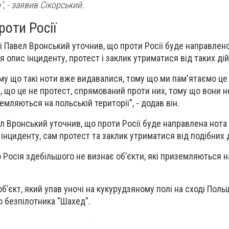
, - заявив Сікорський.
роти Росії
Павел Вронський уточнив, що проти Росії буде направлен
ся опис інциденту, протест і заклик утриматися від таких дій
ому що такі ноти вже видавалися, тому що ми пам'ятаємо це 
, що це не протест, спрямований проти них, тому що вони 
емляються на польській території", - додав він.
 Вронський уточнив, що проти Росії буде направлена нота 
інциденту, сам протест та заклик утриматися від подібних д
 Росія здебільшого не визнає об’єкти, які приземляються н
б’єкт, який упав уночі на кукурудзяному полі на сході Поль
 безпілотника "Шахед".