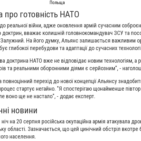
Польща
а про готовність НАТО
 до реальної війни, адже оновлення армій сучасним озброє
 доктрин, вважає колишній головнокомандувач ЗСУ та посо
й Залужний. На його думку, Альянс залишається важливим 
бує глибокої перебудови та адаптації до сучасних технологі
ова доктрина НАТО вже не відповідає новим технологіям, а 
рів та реальними оборонними діями є серйозним", - наголо
на повноцінний перехід до нової концепції Альянсу знадоби
 процес стартує негайно. "Я спостерігаю щонайменше півтора
але воно ще не настало", - додає експерт.
нні новини
 ніч на 20 серпня російська окупаційна армія атакувала др
ку області. Зазначається, що цей цинічний обстріл вкотре 
ого населення.