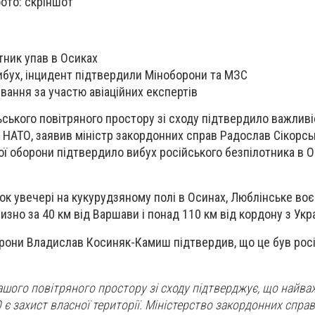
фото: скріншот
тник упав в Осиках
бух, інцидент підтвердили Міноборони та МЗС
вання за участю авіаційних експертів
ького повітряного простору зі сходу підтвердило важливі
х НАТО, заявив міністр закордонних справ Радослав Сікорсь
ої оборони підтвердило вибух російського безпілотника в О
рок увечері на кукурудзяному полі в Осинах, Люблінське во
зно за 40 км від Варшави і понад 110 км від кордону з Укр
орони Владислав Косиняк-Камиш підтвердив, що це був рос
ашого повітряного простору зі сходу підтверджує, що найв
 є захист власної території. Міністерство закордонних спра