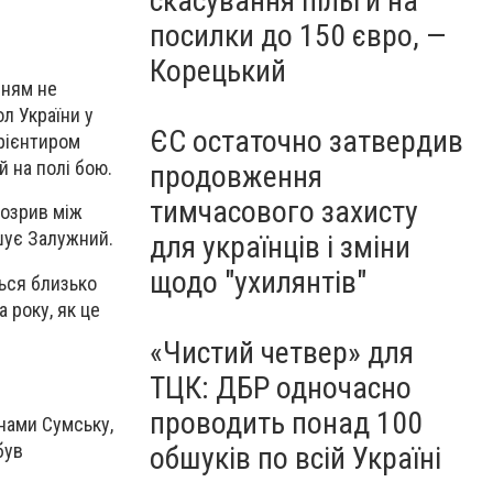
скасування пільги на
посилки до 150 євро, —
Корецький
нням не
л України у
ЄС остаточно затвердив
орієнтиром
й на полі бою.
продовження
тимчасового захисту
розрив між
шує Залужний.
для українців і зміни
щодо "ухилянтів"
ться близько
 року, як це
«Чистий четвер» для
ТЦК: ДБР одночасно
проводить понад 100
онами Сумську,
був
обшуків по всій Україні