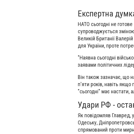
Експертна думк
НАТО сьогодні не готове
супроводжується зміною
Великій Британії Валері
для України, проте потре
"Наявна сьогодні військ
заявами політичних ліде
Він також зазначає, що 
п'яти років, навіть якщо
"сьогодні" має настати, 
Удари РФ - оста
Як повідомляв Главред, у
Одеську, Дніпропетровсь
спрямований проти мирн