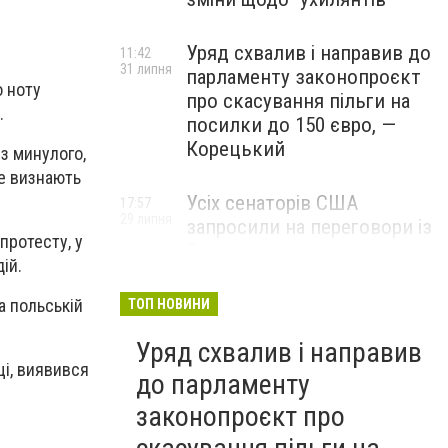
Уряд схвалив і направив до
11:42
31 липня
парламенту законопроєкт
о ноту
про скасування пільги на
.
посилки до 150 євро, —
Корецький
з минулого,
не визнають
Усіх сенаторів США
17:57
29 липня
запросили на переговори із
протесту, у
Зеленським для
ій.
обговорення санкцій проти
Росії, – The Hill
а польській
ТОП НОВИНИ
Уряд схвалив і направив
щі, виявився
до парламенту
законопроєкт про