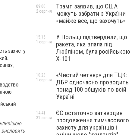
Трамп заявив, що США
09:00
2 серпня
можуть забрати з України
«майже все, що захочуть»
У Польщі підтвердили, що
15:15
1 серпня
ракета, яка впала під
сть захисту
Любліном, була російською
кий.
Х-101
синах,
«Чистий четвер» для ТЦК:
10:23
1 серпня
ДБР одночасно проводить
єводство.
понад 100 обшуків по всій
аїною.
Україні
ійський
ЄС остаточно затвердив
14:41
31 липня
продовження тимчасового
ажливішою
захисту для українців і
в висловить
зміни щодо "ухилянтів"