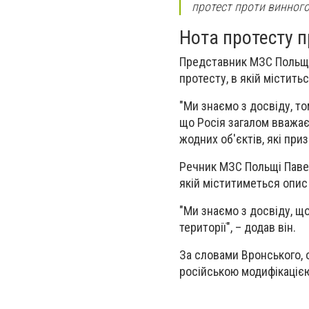
протест проти винного"
Нота протесту п
Представник МЗС Польщі 
протесту, в якій містить
"Ми знаємо з досвіду, т
що Росія загалом вважає
жодних об'єктів, які приз
Речник МЗС Польщі Павел
якій міститиметься опис 
"Ми знаємо з досвіду, що
території", – додав він.
За словами Вронського, о
російською модифікацією