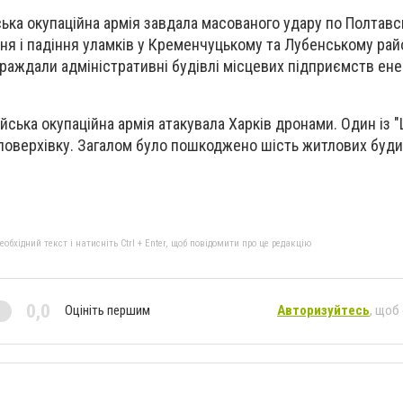
ська окупаційна армія завдала масованого удару по Полтавсь
ня і падіння уламків у Кременчуцькому та Лубенському рай
раждали адміністративні будівлі місцевих підприємств ен
ійська окупаційна армія атакувала Харків дронами. Один із 
поверхівку. Загалом було пошкоджено шість житлових будин
бхідний текст і натисніть Ctrl + Enter, щоб повідомити про це редакцію
0,0
Оцініть першим
Авторизуйтесь
, щоб