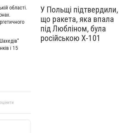
кій області.
У Польщі підтвердили,
онах.
що ракета, яка впала
ергетичного
під Любліном, була
російською Х-101
"Шахедів"
ків і 15
 оцінити