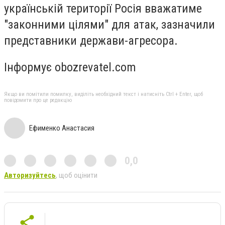
українській території Росія вважатиме
"законними цілями" для атак, зазначили
представники держави-агресора.
Інформує obozrevatel.com
Якщо ви помітили помилку, виділіть необхідний текст і натисніть Ctrl + Enter, щоб
повідомити про це редакцію
Ефименко Анастасия
0,0
Авторизуйтесь
, щоб оцінити