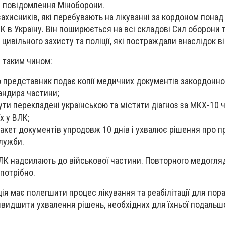
з повідомлення Міноборони.
хисників, які перебувають на лікуванні за кордоном понад 
К в Україну. Він поширюється на всі складові Сил оборони т
ивільного захисту та поліції, які постраждали внаслідок ві
 таким чином:
о представник подає копії медичних документів закордонно
андира частини;
ти перекладені українською та містити діагноз за МКХ-10 
х у ВЛК;
пакет документів упродовж 10 днів і ухвалює рішення про п
лужби.
ЛК надсилають до військової частини. Повторного медогля
потрібно.
ія має полегшити процес лікування та реабілітації для пор
швидшити ухвалення рішень, необхідних для їхньої подальш