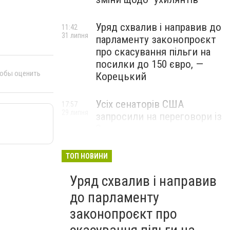
Уряд схвалив і направив до
11:42
31 липня
парламенту законопроєкт
про скасування пільги на
посилки до 150 євро, —
тобы оценить
Корецький
Усіх сенаторів США
17:57
29 липня
запросили на переговори із
Зеленським для
обговорення санкцій проти
Росії, – The Hill
ТОП НОВИНИ
Уряд схвалив і направив
до парламенту
законопроєкт про