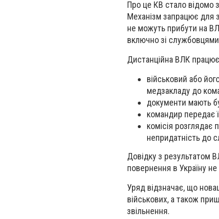
Про це КВ стало відомо 
Механізм запрацює для за
не можуть прибути на ВЛ
включно зі службовцями ц
Дистанційна ВЛК працює
військовий або йог
медзакладу до ком
документи мають бу
командир передає ї
комісія розглядає 
непридатність до с
Довідку з результатом В
повернення в Україну не 
Уряд відзначає, що новац
військових, а також при
звільнення.