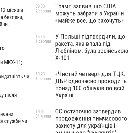
Трамп заявив, що США
09:00
12 місяців і
2 серпня
можуть забрати з України
а безпеки,
«майже все, що захочуть»
йни.
У Польщі підтвердили, що
15:15
1 серпня
ракета, яка впала під
го
Любліном, була російською
Х-101
чи МКХ-11;
«Чистий четвер» для ТЦК:
10:23
ридатність чи
1 серпня
ДБР одночасно проводить
понад 100 обшуків по всій
Україні
ду після
ЄС остаточно затвердив
14:41
анених
31 липня
продовження тимчасового
ої служби чи
захисту для українців і
зміни щодо "ухилянтів"