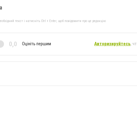
a
бхідний текст і натисніть Ctrl + Enter, щоб повідомити про це редакцію
0,0
Оцініть першим
Авторизируйтесь
, ч