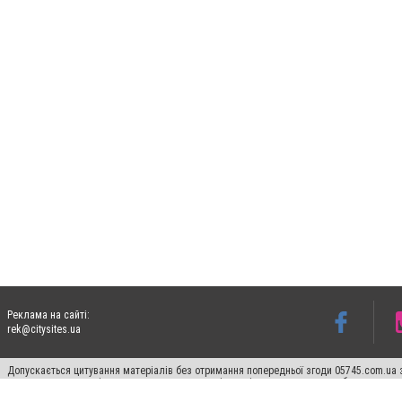
Реклама на сайті:
rek@citysites.ua
Допускається цитування матеріалів без отримання попередньої згоди 05745.com.ua з
пошукових систем гіперпосилання на цитовані статті не нижче другого абзацу в тек