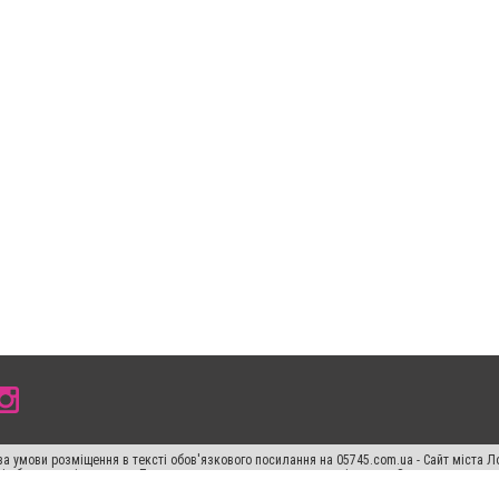
а умови розміщення в тексті обов'язкового посилання на 05745.com.ua - Сайт міста Л
сті або в якості джерела. Порушення виняткових прав переслідується Законом.