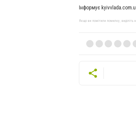
Інформує kyivvlada.com.u
Якщо ви помітили помилку, виділіть нео