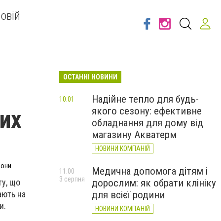
овій
ОСТАННІ НОВИНИ
Надійне тепло для будь-
10:01
якого сезону: ефективне
их
обладнання для дому від
магазину Акватерм
НОВИНИ КОМПАНІЙ
рони
Медична допомога дітям і
11:00
3 серпня
ту, що
дорослим: як обрати клініку
ають на
для всієї родини
и.
НОВИНИ КОМПАНІЙ