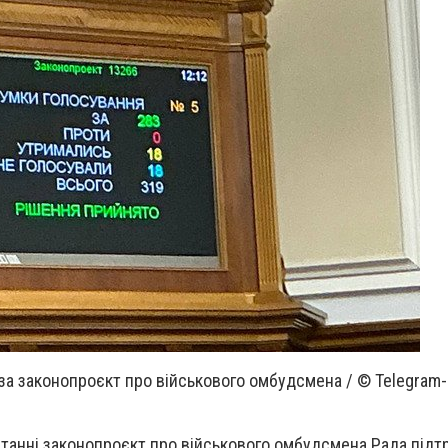
за законопроєкт про військового омбудсмена / © Telegram
танні законопроєкт про військового омбудсмена Рада підт