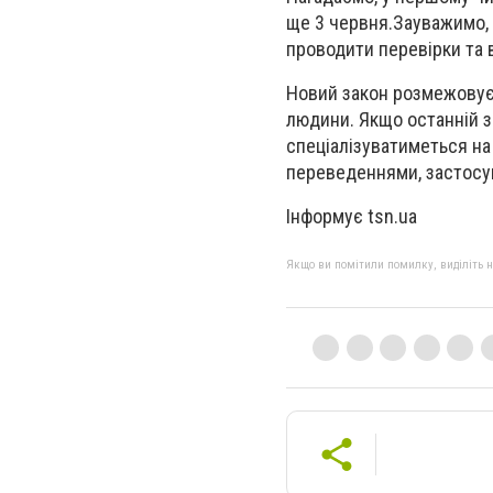
ще 3 червня.Зауважимо,
проводити перевірки та 
Новий закон розмежовує
людини. Якщо останній 
спеціалізуватиметься на
переведеннями, застосу
Інформує tsn.ua
Якщо ви помітили помилку, виділіть нео