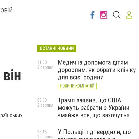
овій
ОСТАННІ НОВИНИ
Медична допомога дітям і
11:00
3 серпня
дорослим: як обрати клініку
 він
для всієї родини
НОВИНИ КОМПАНІЙ
Трамп заявив, що США
09:00
2 серпня
можуть забрати з України
«майже все, що захочуть»
країнських
У Польщі підтвердили, що
15:15
1 серпня