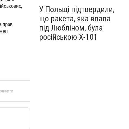
ійськових,
У Польщі підтвердили,
що ракета, яка впала
з прав
під Любліном, була
смен
російською Х-101
 оцінити