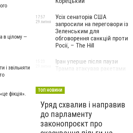
Корецький
вого
Усіх сенаторів США
17:57
29 липня
запросили на переговори із
Зеленським для
а в цілому —
обговорення санкцій проти
Росії, – The Hill
Іран уперше після паузи
15:23
29 липня
и і звільняти
Трампа атакував ракетами
то
американську базу
ТОП НОВИНИ
«це фікція».
Уряд схвалив і направив
до парламенту
законопроєкт про