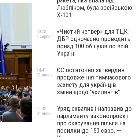
ракета, яка впала під
Любліном, була російською
Х-101
«Чистий четвер» для ТЦК:
10:23
1 серпня
ДБР одночасно проводить
понад 100 обшуків по всій
Україні
ЄС остаточно затвердив
14:41
31 липня
продовження тимчасового
захисту для українців і
зміни щодо "ухилянтів"
Уряд схвалив і направив до
11:42
31 липня
парламенту законопроєкт
про скасування пільги на
посилки до 150 євро, —