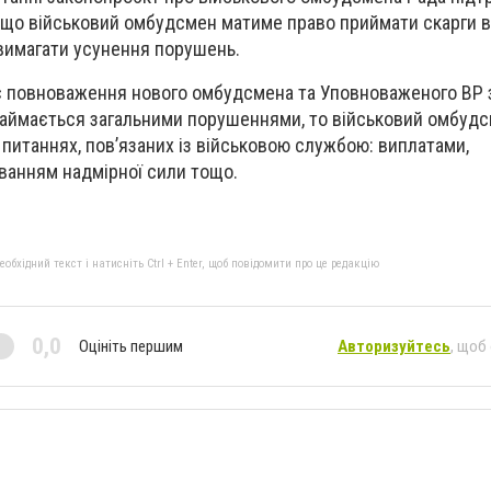
 що військовий омбудсмен матиме право приймати скарги в
вимагати усунення порушень.
 повноваження нового омбудсмена та Уповноваженого ВР 
займається загальними порушеннями, то військовий омбуд
 питаннях, пов’язаних із військовою службою: виплатами,
ванням надмірної сили тощо.
бхідний текст і натисніть Ctrl + Enter, щоб повідомити про це редакцію
0,0
Оцініть першим
Авторизуйтесь
, щоб