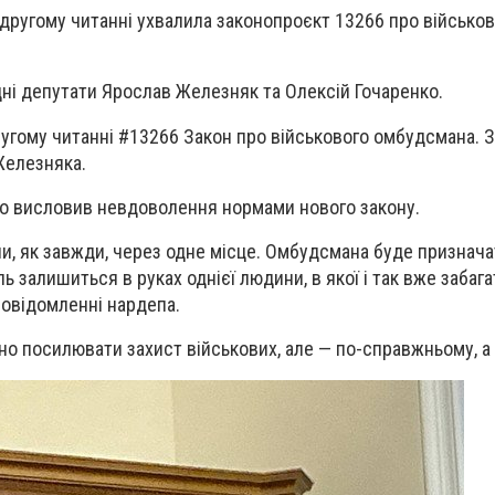
 другому читанні ухвалила законопроєкт 13266 про військо
ні депутати Ярослав Железняк та Олексій Гочаренко.
угому читанні #13266 Закон про військового омбудсмана. З
Железняка.
о висловив невдоволення нормами нового закону.
и, як завжди, через одне місце. Омбудсмана буде призначат
 залишиться в руках однієї людини, в якої і так вже забага
повідомленні нардепа.
но посилювати захист військових, але — по-справжньому, а 