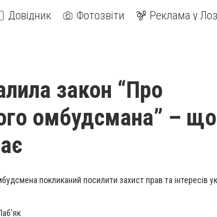
Довідник
Фотозвіти
Реклама у Лоз
алила закон “Про
ого омбудсмана” – що
ає
мбудсмена покликаний посилити захист прав та інтересів у
Лаб'як