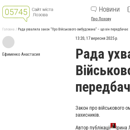
Новини
Про Лозову
Головна
Рада ухвалила закон “Про Військового омбудсмана” – що він передбачає
13:20, 17 вересня 2025 р.
Рада ухв
Ефименко Анастасия
Військов
передбач
Закон про військового о
захисників.
Автор публікації
Ірина 