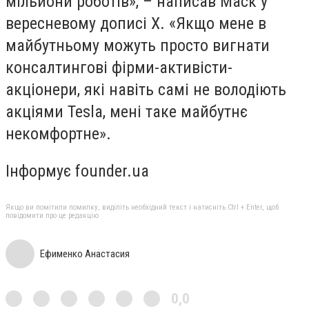
мільйони роботів», – написав Маск у
вересневому дописі X. «Якщо мене в
майбутньому можуть просто вигнати
консалтингові фірми-активісти-
акціонери, які навіть самі не володіють
акціями Tesla, мені таке майбутнє
некомфортне».
Інформує founder.ua
Якщо ви помітили помилку, виділіть необхідний текст і натисніть Ctrl + Enter, щоб
повідомити про це редакцію
Ефименко Анастасия
0,0