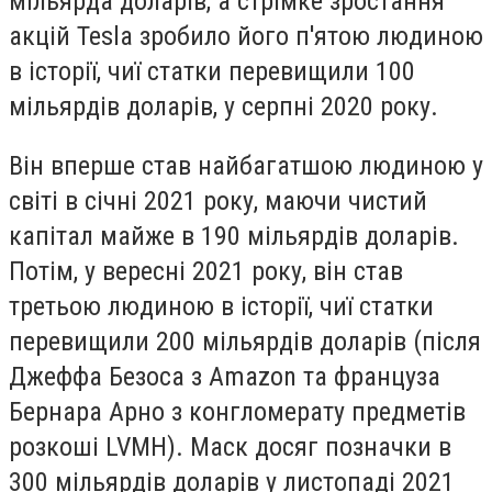
мільярда доларів, а стрімке зростання
акцій Tesla зробило його п'ятою людиною
в історії, чиї статки перевищили 100
мільярдів доларів, у серпні 2020 року.
Він вперше став найбагатшою людиною у
світі в січні 2021 року, маючи чистий
капітал майже в 190 мільярдів доларів.
Потім, у вересні 2021 року, він став
третьою людиною в історії, чиї статки
перевищили 200 мільярдів доларів (після
Джеффа Безоса з Amazon та француза
Бернара Арно з конгломерату предметів
розкоші LVMH). Маск досяг позначки в
300 мільярдів доларів у листопаді 2021