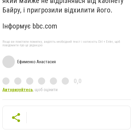
який майже не відрізнявся від кабінету
Байру, і пригрозили відхилити його.
Інформує bbc.com
Якщо ви помітили помилку, виділіть необхідний текст і натисніть Ctrl + Enter, щоб
повідомити про це редакцію
Ефименко Анастасия
0,0
Авторизуйтесь
, щоб оцінити