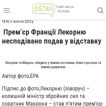
18:00, 6 жовтня 2025 р.
Прем’єр Франції Лекорню
несподівано подав у відставку
Лекорню та Макрон, обидвоє у темних костюмах, білих сорочках та
темних краватках
Автор фото,
EPA
Підпис до фото,
Лекорню (ліворуч) –
колишній міністр збройних сил та
соратник Макрона – став п'ятим прем'єр-