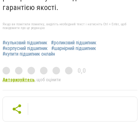
гарантією якості.
Якщо ви помітили помилку, виділіть необхідний текст і натисніть Ctrl + Enter, щоб
повідомити про це редакцію
#кульковий підшипник
#роликовий підшипник
#корпусний підшипник
#шарнірний підшипник
#купити підшипник онлайн
0,0
Авторизуйтесь
, щоб оцінити