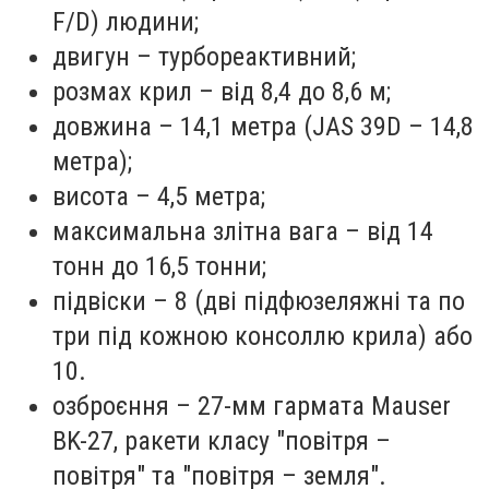
F/D) людини;
двигун – турбореактивний;
розмах крил – від 8,4 до 8,6 м;
довжина – 14,1 метра (JAS 39D – 14,8
метра);
висота – 4,5 метра;
максимальна злітна вага – від 14
тонн до 16,5 тонни;
підвіски – 8 (дві підфюзеляжні та по
три під кожною консоллю крила) або
10.
озброєння – 27-мм гармата Mauser
BK-27, ракети класу "повітря –
повітря" та "повітря – земля".