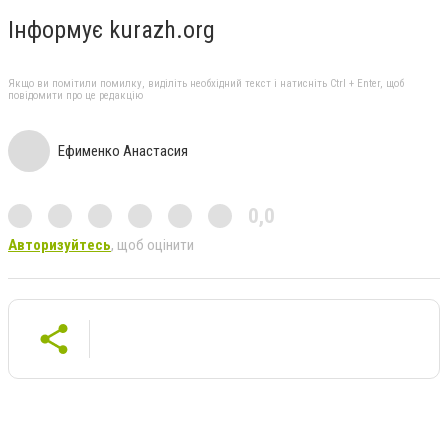
Інформує kurazh.org
Якщо ви помітили помилку, виділіть необхідний текст і натисніть Ctrl + Enter, щоб
повідомити про це редакцію
Ефименко Анастасия
0,0
Авторизуйтесь
, щоб оцінити