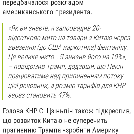
передбачалося розкладом
американського президента.
«Як ви знаєте, я запровадив 20-
відсоткове мито на товари з Китаю через
ввезення (до США наркотика) фентанілу.
Це велике мито… Я знизив його на 10%»,
– повідомив Трамп, додавши, що Пекін
працюватиме над припиненням потоку
цієї речовини, а розмір тарифів для КНР
зараз становить 47%.
Голова КНР Сі Цзіньпін також підкреслив,
що розвиток Китаю не суперечить
прагненню Трампа «зробити Америку