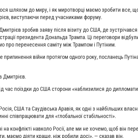
ося шляхом до миру, і як миротворці маємо зробити все, щ
рієв, виступаючи перед учасниками форуму.
Дмитрієв зробив заяву після візиту до США, де зустрічався
страції президента Дональда Трампа. Ці переговори відбул
омо про перенесення саміту між Трампом і Путіним.
е припинення війни протягом одного року, посланець Путіна
ав Дмитрієв.
під час поїздки до США сторони «наблизилися до дипломат
осія, США та Саудівська Аравія, як одні з найбільших власн
инні співпрацювати для «глобальної стабільності».
на конфлікті навколо Росії, але ми не хочемо, щоб він пере
ти, маємо діяти краще, ніж робили досі», — сказав він.