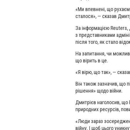
«Ми впевнені, що рухаєм
сталося», — сказав Дмит
За інформацією Reuters, 
з представниками адміні
після того, як стало від
На запитання, чи можлив
що вірить в це.
«Я вірю, що так», — сказ
Він також зазначив, що 
рішення» щодо війни.
Дмитрієв наголосив, що Р
природних ресурсів, пов
«Люди зараз зосереджені 
війну. І щоб цього уникну