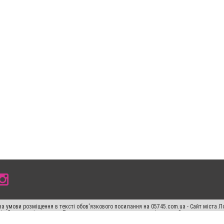
а умови розміщення в тексті обов'язкового посилання на 05745.com.ua - Сайт міста Л
сті або в якості джерела. Порушення виняткових прав переслідується Законом.