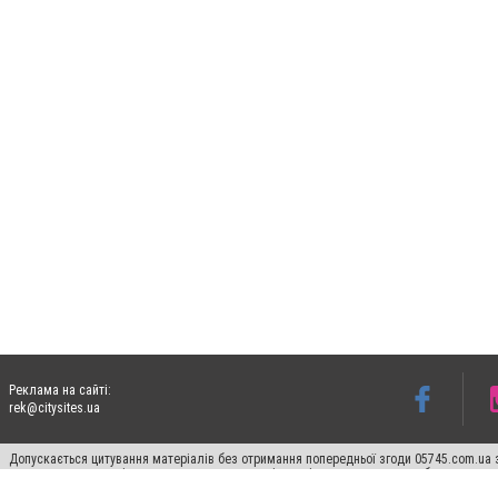
Реклама на сайті:
rek@citysites.ua
Допускається цитування матеріалів без отримання попередньої згоди 05745.com.ua з
пошукових систем гіперпосилання на цитовані статті не нижче другого абзацу в тек