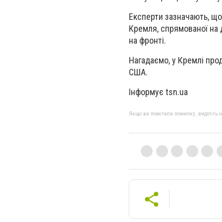
Експерти зазначають, що
Кремля, спрямованої на 
на фронті.
Нагадаємо, у Кремлі про
США.
Інформує tsn.ua
Якщо ви помітили помилку, виділіть нео