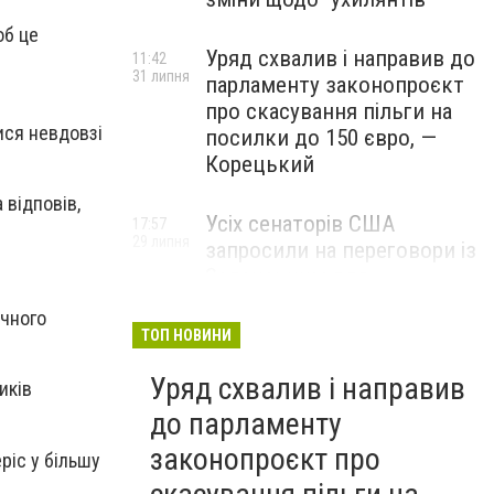
об це
Уряд схвалив і направив до
11:42
31 липня
парламенту законопроєкт
про скасування пільги на
ися невдовзі
посилки до 150 євро, —
Корецький
 відповів,
Усіх сенаторів США
17:57
29 липня
запросили на переговори із
Зеленським для
обговорення санкцій проти
ичного
Росії, – The Hill
ТОП НОВИНИ
Уряд схвалив і направив
иків
до парламенту
законопроєкт про
ріс у більшу