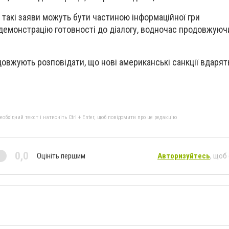
 такі заяви можуть бути частиною інформаційної гри
демонстрацію готовності до діалогу, водночас продовжуючи 
довжують розповідати, що нові американські санкції вдарят
бхідний текст і натисніть Ctrl + Enter, щоб повідомити про це редакцію
0,0
Оцініть першим
Авторизуйтесь
, щоб