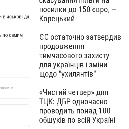
скасування пільги на
посилки до 150 євро, —
військові дії
Корецький
ь по самим
ЄС остаточно затвердив
продовження
тимчасового захисту
для українців і зміни
щодо "ухилянтів"
 оцінити
«Чистий четвер» для
ТЦК: ДБР одночасно
проводить понад 100
обшуків по всій Україні