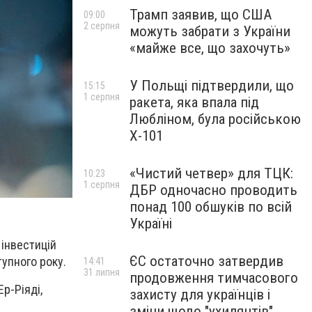
Трамп заявив, що США
09:00
2 серпня
можуть забрати з України
«майже все, що захочуть»
У Польщі підтвердили, що
15:15
1 серпня
ракета, яка впала під
Любліном, була російською
Х-101
«Чистий четвер» для ТЦК:
10:23
1 серпня
ДБР одночасно проводить
понад 100 обшуків по всій
Україні
 інвестицій
ЄС остаточно затвердив
упного року.
14:41
31 липня
продовження тимчасового
Ер-Ріяді,
захисту для українців і
зміни щодо "ухилянтів"