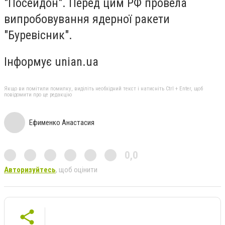
"Посейдон". Перед цим РФ провела
випробовування ядерної ракети
"Буревісник".
Інформує unian.ua
Якщо ви помітили помилку, виділіть необхідний текст і натисніть Ctrl + Enter, щоб
повідомити про це редакцію
Ефименко Анастасия
0,0
Авторизуйтесь
, щоб оцінити