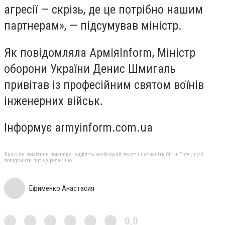
агресії — скрізь, де це потрібно нашим
партнерам», — підсумував міністр.
Як повідомляла АрміяInform, Міністр
оборони України Денис Шмигаль
привітав із професійним святом воїнів
інженерних військ.
Інформує armyinform.com.ua
Якщо ви помітили помилку, виділіть необхідний текст і натисніть Ctrl + Enter, щоб
повідомити про це редакцію
Ефименко Анастасия
0,0