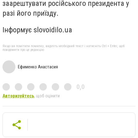
заарештувати російського президента у
разі його приїзду.
Інформує slovoidilo.ua
Якщо ви помітили помилку, виділіть необхідний текст і натисніть Ctrl + Enter, щоб
повідомити про це редакцію
Ефименко Анастасия
0,0
Авторизуйтесь
, щоб оцінити