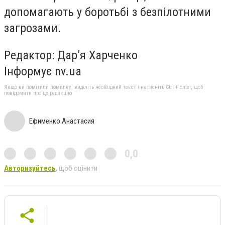
допомагають у боротьбі з безпілотними
загрозами.
Редактор: Дар’я Харченко
Інформує nv.ua
Якщо ви помітили помилку, виділіть необхідний текст і натисніть Ctrl + Enter, щоб
повідомити про це редакцію
Ефименко Анастасия
0,0
Авторизуйтесь
, щоб оцінити