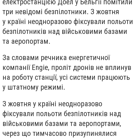
електростанцією Доел у Бельгії помітили
три невідомі безпілотники. З жовтня
у країні неодноразово фіксували польоти
безпілотників над військовими базами
та аеропортам.
За словами речника енергетичної
компанії Engie, проліт дронів не вплинув
на роботу станції, усі системи працюють
у штатному режимі.
З жовтня у країні неодноразово
фіксували польоти безпілотників над
військовими базами та аеропортами,
через що тимчасово призупинялися