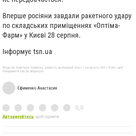
Вперше росіяни завдали ракетного удару
по складських приміщеннях «Оптіма-
Фарм» у Києві 28 серпня.
Інформує tsn.ua
Якщо ви помітили помилку, виділіть необхідний текст і натисніть Ctrl + Enter, щоб
повідомити про це редакцію
Ефименко Анастасия
0,0
Авторизуйтесь
, щоб оцінити