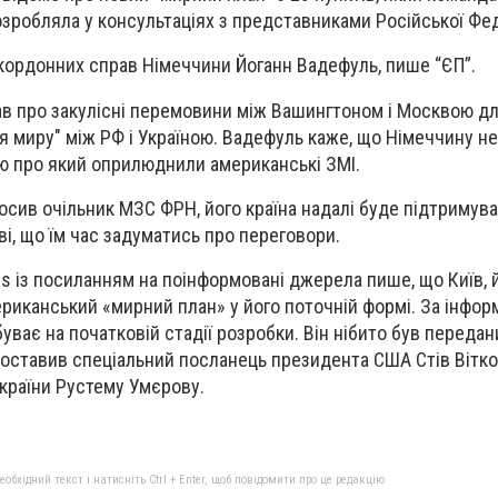
робляла у консультаціях з представниками Російської Фед
акордонних справ Німеччини Йоганн Вадефуль, пише “ЄП”.
знав про закулісні перемовини між Вашингтоном і Москвою д
я миру" між РФ і Україною. Вадефуль каже, що Німеччину н
ію про який оприлюднили американські ЗМІ.
осив очільник МЗС ФРН, його країна надалі буде підтримува
ві, що їм час задуматись про переговори.
es із посиланням на поінформовані джерела пише, що Київ, 
риканський «мирний план» у його поточній формі. За інфор
уває на початковій стадії розробки. Він нібито був переда
оставив спеціальний посланець президента США Стів Вітко
країни Рустему Умєрову.
бхідний текст і натисніть Ctrl + Enter, щоб повідомити про це редакцію