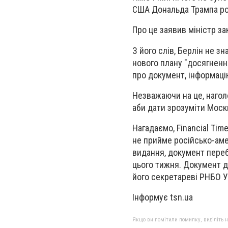
США Дональда Трампа роз
Про це заявив міністр з
З його слів, Берлін не 
нового плану "досягненн
про документ, інформац
Незважаючи на це, нагол
аби дати зрозуміти Моск
Нагадаємо, Financial Tim
не прийме російсько-аме
видання, документ переб
цього тижня. Документ д
його секретареві РНБО У
Інформує tsn.ua
Якщо ви помітили помилку, виділіть нео