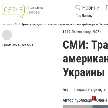
Новини
Про Лозову
Головна
СМИ: Трамп утвердил российско-американский план, требующий от Украин
14:10, 20 листопада 2025 р.
СМИ: Тра
Ефименко Анастасия
американ
Украины 
Берлін надалі буде підтр
Автор публікації
Олена 