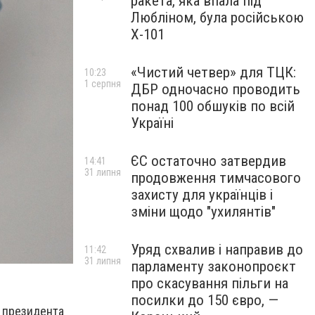
ракета, яка впала під
Любліном, була російською
Х-101
«Чистий четвер» для ТЦК:
10:23
1 серпня
ДБР одночасно проводить
понад 100 обшуків по всій
Україні
ЄС остаточно затвердив
14:41
31 липня
продовження тимчасового
захисту для українців і
зміни щодо "ухилянтів"
Уряд схвалив і направив до
11:42
31 липня
парламенту законопроєкт
про скасування пільги на
посилки до 150 євро, —
а президента