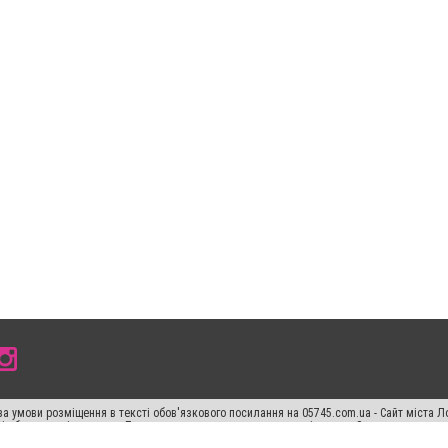
а умови розміщення в тексті обов'язкового посилання на 05745.com.ua - Сайт міста Л
сті або в якості джерела. Порушення виняткових прав переслідується Законом.