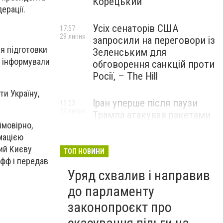
Корецький
ерації.
Усіх сенаторів США
17:57
29 липня
запросили на переговори із
ля підготовки
Зеленським для
е інформували
обговорення санкцій проти
Росії, – The Hill
ти Україну,
Іран уперше після паузи
15:23
29 липня
Трампа атакував ракетами
ймовірно,
американську базу
мацією
ний Києву
ТОП НОВИНИ
фф і передав
Уряд схвалив і направив
до парламенту
законопроєкт про