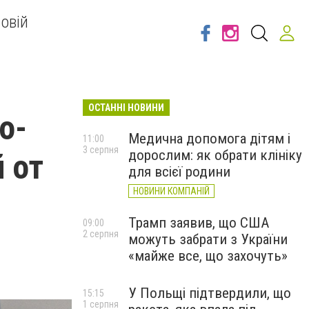
овій
ОСТАННІ НОВИНИ
о-
Медична допомога дітям і
11:00
3 серпня
дорослим: як обрати клініку
 от
для всієї родини
НОВИНИ КОМПАНІЙ
Трамп заявив, що США
09:00
2 серпня
можуть забрати з України
«майже все, що захочуть»
У Польщі підтвердили, що
15:15
1 серпня