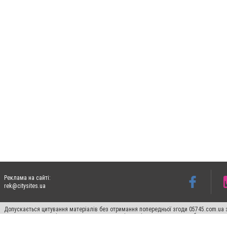
Реклама на сайті:
rek@citysites.ua
Допускається цитування матеріалів без отримання попередньої згоди 05745.com.ua з
пошукових систем гіперпосилання на цитовані статті не нижче другого абзацу в тек