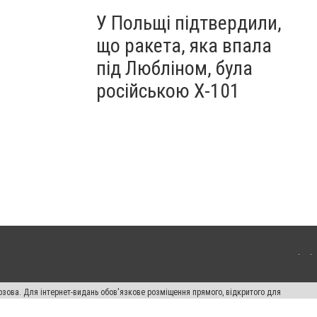
У Польщі підтвердили,
що ракета, яка впала
під Любліном, була
російською Х-101
озова. Для інтернет-видань обов'язкове розміщення прямого, відкритого для