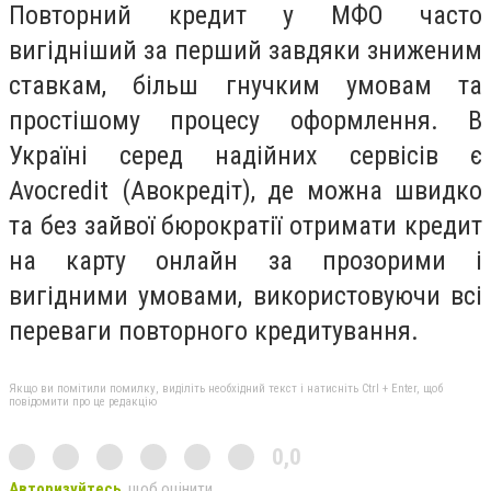
Повторний кредит у МФО часто
вигідніший за перший завдяки зниженим
ставкам, більш гнучким умовам та
простішому процесу оформлення. В
Україні серед надійних сервісів є
Avocredit (Авокредіт), де можна швидко
та без зайвої бюрократії отримати кредит
на карту онлайн за прозорими і
вигідними умовами, використовуючи всі
переваги повторного кредитування.
Якщо ви помітили помилку, виділіть необхідний текст і натисніть Ctrl + Enter, щоб
повідомити про це редакцію
0,0
Авторизуйтесь
, щоб оцінити