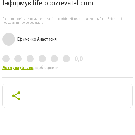
Інформує life.obozrevatel.com
Якщо ви помітили помилку, виділіть необхідний текст і натисніть Ctrl + Enter, щоб
повідомити про це редакцію
Ефименко Анастасия
0,0
Авторизуйтесь
, щоб оцінити