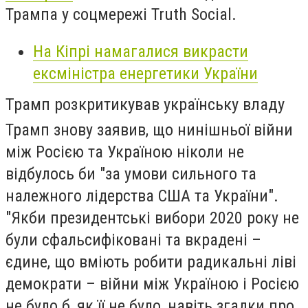
Трампа у соцмережі Truth Social.
На Кіпрі намагалися викрасти
ексміністра енергетики України
Трамп розкритикував українську владу
Трамп знову заявив, що нинішньої війни
між Росією та Україною ніколи не
відбулось би "за умови сильного та
належного лідерства США та України".
"Якби президентські вибори 2020 року не
були сфальсифіковані та вкрадені –
єдине, що вміють робити радикальні ліві
демократи – війни між Україною і Росією
не було б, як її не було, навіть згадки про