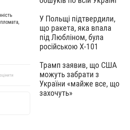
обшуків по всій Україні
чність
У Польщі підтвердили,
пломата,
що ракета, яка впала
під Любліном, була
російською Х-101
Трамп заявив, що США
можуть забрати з
 оцінити
України «майже все, що
захочуть»