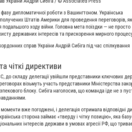
в України Андрій Сибіга / © Associated Press
 фазу дипломатичної роботи з Вашингтоном. Українська
получених Штатів Америки для проведення переговорів, як
 подальшого ходу війни. Головна мета поїздки — не просто 
ахисту державних інтересів та прискорення мирного процес
кордонних справ України Андрій Сибіга під час спілкування
а чіткі директиви
С, до складу делегації увійшли представники ключових де
переговорах візьмуть участь представники Міністерства зак
зпекового блоку. Сибіга наголосив, що команда їде не з пу
завданнями.
 моменти вже погоджені, і делегація отримала відповідні д
країнська сторона займає «тверду і чітку позицію», яка баз
ціональних інтересів держави в умовах агресії РФ, що трива