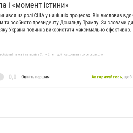
а і «момент істини»
пинився на ролі США у нинішніх процесах. Він висловив вдя
м та особисто президенту Дональду Трампу. За словами ди
, яку Україна повинна використати максимально ефективно.
бхідний текст і натисніть Ctrl + Enter, щоб повідомити про це редакцію
0,0
Оцініть першим
Авторизуйтесь
, щоб