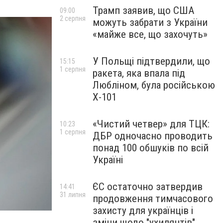
Трамп заявив, що США
09:00
2 серпня
можуть забрати з України
«майже все, що захочуть»
У Польщі підтвердили, що
15:15
1 серпня
ракета, яка впала під
Любліном, була російською
Х-101
«Чистий четвер» для ТЦК:
10:23
1 серпня
ДБР одночасно проводить
понад 100 обшуків по всій
Україні
ЄС остаточно затвердив
14:41
31 липня
продовження тимчасового
захисту для українців і
зміни щодо "ухилянтів"