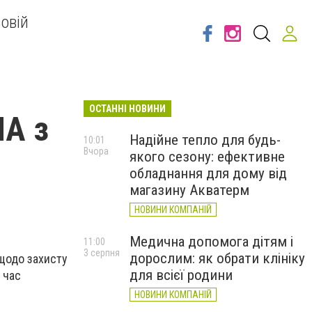
овій
ОСТАННІ НОВИНИ
ША з
Надійне тепло для будь-
10:01
Вчора
якого сезону: ефективне
обладнання для дому від
магазину Акватерм
НОВИНИ КОМПАНІЙ
Медична допомога дітям і
11:00
3 серпня
дорослим: як обрати клініку
щодо захисту
для всієї родини
 час
НОВИНИ КОМПАНІЙ