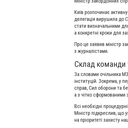
Міністр закордонних спра
Київ розпочинає активну
делегація вирушила до С
стати визначальними для
а конкретні кроки для з
Про це заявив міністр за
з журналістами.
Склад команди т
За словами очільника МЗ
інституцій. Зокрема, у 
справ, Сил оборони та бе
а з чітко сформованими 
Всі необхідні процедурні
Міністр підкреслив, що у
на пріоритеті захисту на