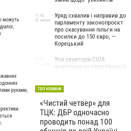
Уряд схвалив і направив до
11:42
і можуть
31 липня
парламенту законопроєкт
діалог,
про скасування пільги на
у.
посилки до 150 євро, —
Корецький
Усіх сенаторів США
17:57
29 липня
запросили на переговори із
Зеленським для
ржавних
обговорення санкцій проти
ордонних
Росії, – The Hill
ТОП НОВИНИ
стими руками,
«Чистий четвер» для
ирективи.
ТЦК: ДБР одночасно
ується
проводить понад 100
є.