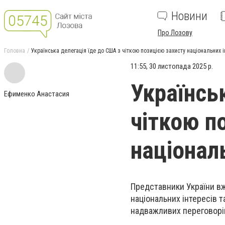
Новини
Про Лозову
Головна
Українська делегація їде до США з чіткою позицією захисту національних ін
11:55, 30 листопада 2025 р.
Українсь
Ефименко Анастасия
чіткою п
національ
Представники України в
національних інтересів 
надважливих переговорі