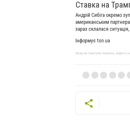
Ставка на Трамп
Андрій Сибіга окремо зу
американським партнера
зараз склалася ситуація
Інформує tsn.ua
Якщо ви помітили помилку, виділіть нео