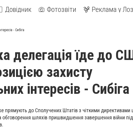
Довідник
Фотозвіти
Реклама у Лоз
тересів - Сибіга
ка делегація їде до С
озицією захисту
них інтересів - Сибіга
же прямують до Сполучених Штатів з чіткими директивами 
та обговорення шляхів пришвидшення завершення війни під
в.