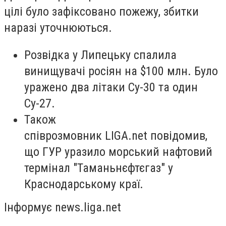
цілі було зафіксовано пожежу, збитки
наразі уточнюються.
Розвідка у Липецьку спалила
винищувачі росіян на $100 млн. Було
уражено два літаки Су-30 та один
Су-27.
Також
співрозмовник LIGA.net повідомив,
що ГУР уразило морський нафтовий
термінал "Таманьнєфтєгаз" у
Краснодарському краї.
Інформує news.liga.net