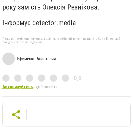
року замість Олексія Резнікова.
Інформує detector.media
Якщо ви помітили помилку, виділіть необхідний текст і натисніть Ctrl + Enter, щоб
повідомити про це редакцію
Ефименко Анастасия
0,0
Авторизуйтесь
, щоб оцінити