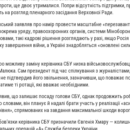
проти, ще двоє утрималися. Попри відсутність підтримки, 
ь на розгляд пленарного засідання Верховної Ради.
ський заявляв про намір провести масштабне «перезаван
зокрема уряду, правоохоронних органів, системи Міноборон
овами, такі кадрові рішення розглядають у разі, якщо Росі
у завершення війни, а Україні знадобляться «оновлені сил
про можливу заміну керівника СБУ низка військовослужбовц
Малюка. Сам президент під час спілкування з журналістами
 не підтвердив його звільнення, зазначивши, що поважає п
атиме ті ротації, які вважає необхідними.
вив, що залишає посаду голови СБУ, однак продовжить ро
о словами, він планує й надалі брати участь у реалізації «а
рівня», спрямованих на завдання максимальної шкоди ворог
бов’язки керівника СБУ призначили Євгенія Хмару — колиш
альних операцій «А» Служби безпеки України.