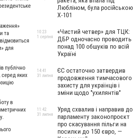
ракета, яка впала під
президентське
Любліном, була російською
Х-101
таження»
«Чистий четвер» для ТЦК:
10:23
и та
1 серпня
ДБР одночасно проводить
я відмовиться
понад 100 обшуків по всій
и» для
Україні
ів публічно
ЄС остаточно затвердив
14:41
, серед яких
31 липня
продовження тимчасового
озицію
захисту для українців і
зміни щодо "ухилянтів"
боту в
Уряд схвалив і направив до
симетричних
11:42
31 липня
парламенту законопроєкт
у.
про скасування пільги на
нього
посилки до 150 євро, —