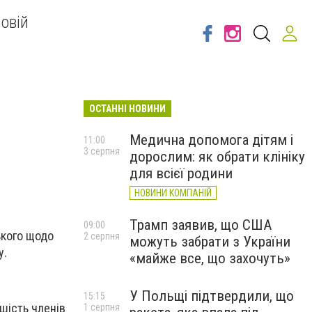
овій
ОСТАННІ НОВИНИ
Медична допомога дітям і
11:00
3 серпня
дорослим: як обрати клініку
для всієї родини
НОВИНИ КОМПАНІЙ
Трамп заявив, що США
09:00
ького щодо
2 серпня
можуть забрати з України
у.
«майже все, що захочуть»
У Польщі підтвердили, що
15:15
шість членів
1 серпня