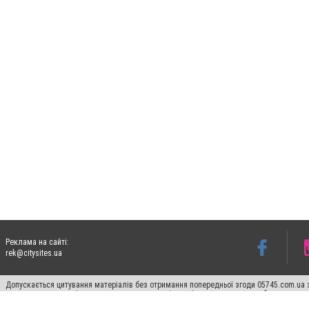
Реклама на сайті:
rek@citysites.ua
Допускається цитування матеріалів без отримання попередньої згоди 05745.com.ua з
пошукових систем гіперпосилання на цитовані статті не нижче другого абзацу в тек