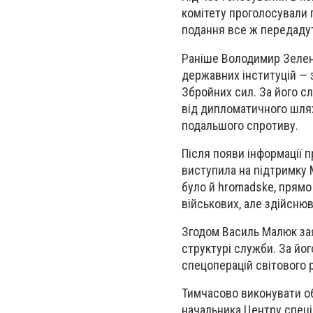
комітету проголосували 
подання все ж передадут
Раніше Володимир Зелен
державних інституцій — 
Збройних сил. За його сл
від дипломатичного шлях
подальшого спротиву.
Після появи інформації 
виступила на підтримку 
було й hromadske, прямо
військових, але здійснюв
Згодом Василь Малюк зая
структурі служби. За йог
спецоперацій світового 
Тимчасово виконувати о
начальника Центру спеці