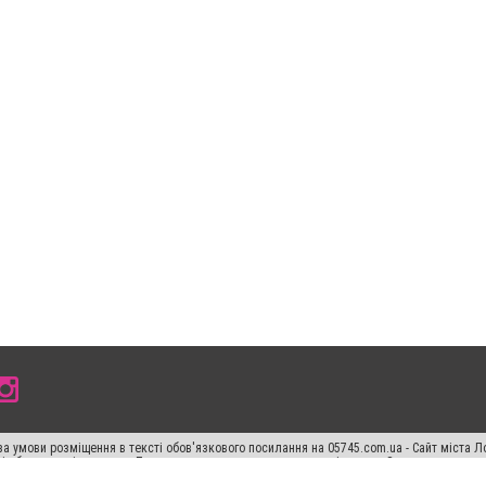
а умови розміщення в тексті обов'язкового посилання на 05745.com.ua - Сайт міста Л
сті або в якості джерела. Порушення виняткових прав переслідується Законом.