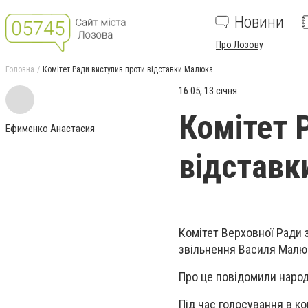
Новини
Про Лозову
Головна
Комітет Ради виступив проти відставки Малюка
16:05, 13 січня
Комітет 
Ефименко Анастасия
відставк
Комітет Верховної Ради 
звільнення Василя Малюк
Про це повідомили наро
Під час голосування в к