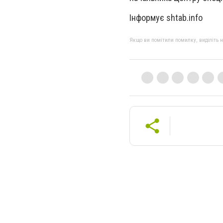
Інформує shtab.info
Якщо ви помітили помилку, виділіть нео