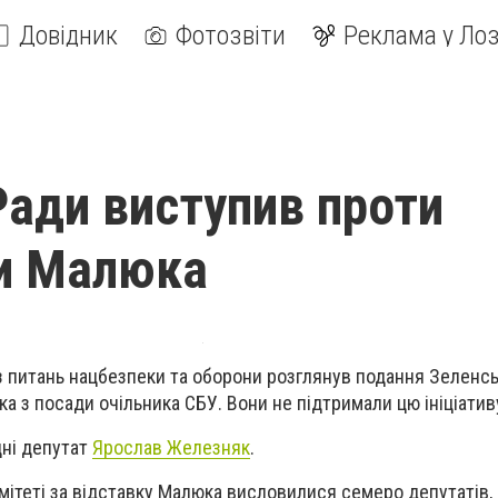
Довідник
Фотозвіти
Реклама у Лоз
Ради виступив проти
и Малюка
з питань нацбезпеки та оборони розглянув подання Зеленс
а з посади очільника СБУ. Вони не підтримали цю ініціатив
дні депутат
Ярослав Железняк
.
омітеті за відставку Малюка висловилися семеро депутатів, 