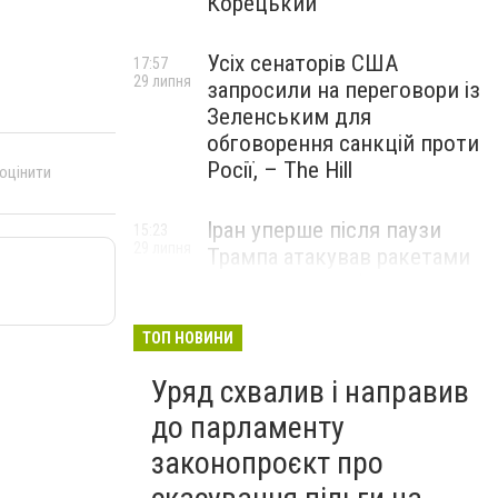
Корецький
Усіх сенаторів США
17:57
29 липня
запросили на переговори із
Зеленським для
обговорення санкцій проти
Росії, – The Hill
 оцінити
Іран уперше після паузи
15:23
29 липня
Трампа атакував ракетами
американську базу
ТОП НОВИНИ
Уряд схвалив і направив
до парламенту
законопроєкт про