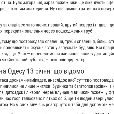
 стіна. Було загорання, зараз пожежники ще ліквідують. Ще 
рія, архів там знаходився. Ну і пів адміністративного поверх
у закладі все затоплено: перший, другий поверх і підвал, 
ся перекрити опалення через пошкодження труб.
 тому що постраждало опалення, труби опалення, більшість
сь поновлювати, якусь частину запускати будівлю. Всі прац
квідації. Учні — перенесемо на навчання, вони в дистанцій
а якийсь інший сублок», — розповів директор.
на Одесу 13 січня: що відомо
атаки дронами-камікадзе, внаслідок якої суттєво постражд
опинилися не лише житлові будинки та багатоповерхівки, а 
а, дитсадок і лікарня. Через влучання виникли пожежі у фі
цей час госпіталізовано п’ятьох осіб, ще 14 людей звернулис
огою. На місцях влучань розгорнуто штаби для допомоги м