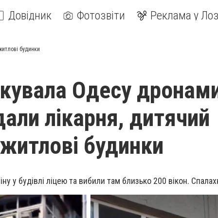
Довідник
Фотозвіти
Реклама у Лоз
житлові будинки
акувала Одесу дронами
али лікарня, дитячий
 житлові будинки
ну у будівлі ліцею та вибили там близько 200 вікон. Спала