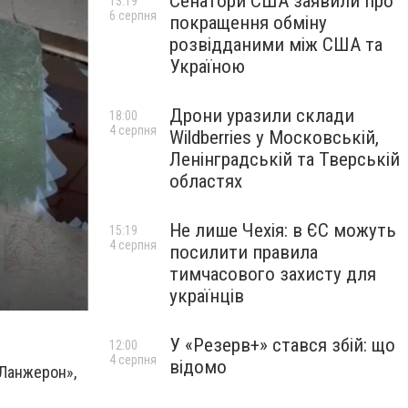
Сенатори США заявили про
13:19
6 серпня
покращення обміну
розвідданими між США та
Україною
Дрони уразили склади
18:00
4 серпня
Wildberries у Московській,
Ленінградській та Тверській
областях
Не лише Чехія: в ЄС можуть
15:19
4 серпня
посилити правила
тимчасового захисту для
українців
У «Резерв+» стався збій: що
12:00
4 серпня
відомо
«Ланжерон»,