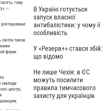
гасять, тому
В Україні готується
у», —
запуск власної
антибалістики: у чому її
де розташоване
особливість
 світла також
івники
У «Резерв+» стався збій:
ній формі.
що відомо
Не лише Чехія: в ЄС
ало
можуть посилити
й заклади
правила тимчасового
тнес-центрі,
захисту для українців
я
ешканцям.