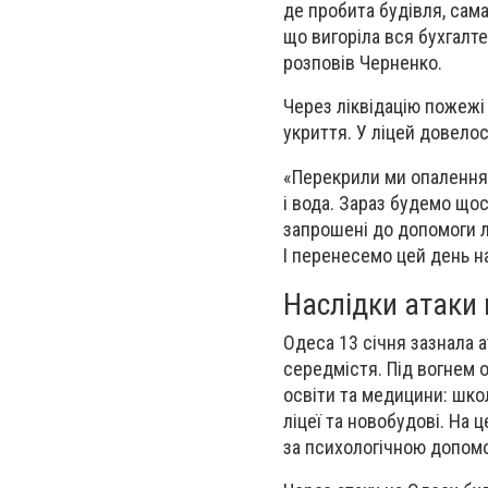
де пробита будівля, сама
що вигоріла вся бухгалте
розповів Черненко.
Через ліквідацію пожежі 
укриття. У ліцей довело
«Перекрили ми опалення,
і вода. Зараз будемо що
запрошені до допомоги лі
І перенесемо цей день н
Наслідки атаки 
Одеса 13 січня зазнала 
середмістя. Під вогнем 
освіти та медицини: школ
ліцеї та новобудові. На 
за психологічною допом