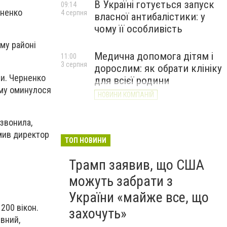
В Україні готується запуск
09:14
рненко
4 серпня
власної антибалістики: у
чому її особливість
му районі
Медична допомога дітям і
11:00
3 серпня
дорослим: як обрати клініку
ри. Черненко
для всієї родини
тому оминулося
НОВИНИ КОМПАНІЙ
дзвонила,
омив директор
ТОП НОВИНИ
Трамп заявив, що США
можуть забрати з
України «майже все, що
 200 вікон.
захочуть»
ивний,