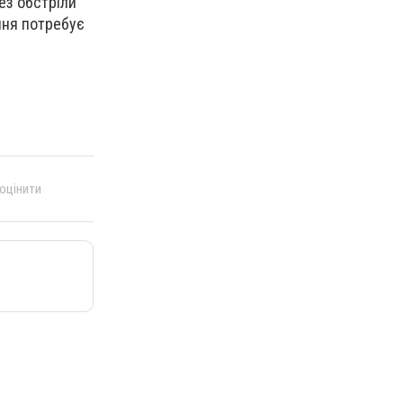
ез обстріли
ння потребує
 оцінити