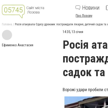
Новини
Про Лозову
Головна
Росія атакувала Одесу дронами: постраждали лікарня, дитячий садок та 
14:35, 13 січня
Росія ат
Ефименко Анастасия
постражд
садок та
Ворожі удари пробили сті