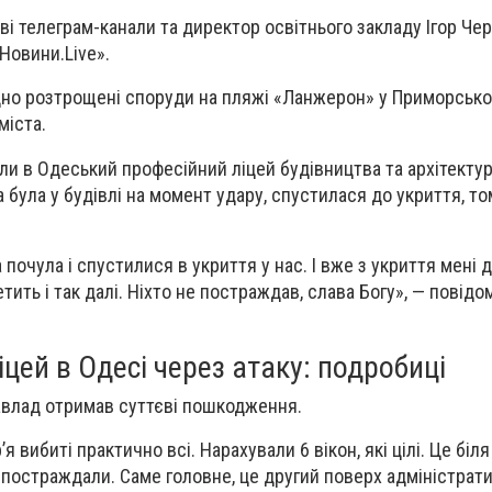
ві телеграм-канали та директор освітнього закладу Ігор Че
Новини.Live».
дно розтрощені споруди на пляжі «Ланжерон» у Приморсько
міста.
ли в Одеський професійний ліцей будівництва та архітекту
а була у будівлі на момент удару, спустилася до укриття, 
а почула і спустилися в укриття у нас. І вже з укриття мені 
тить і так далі. Ніхто не постраждав, слава Богу», — повід
ей в Одесі через атаку: подробиці
авлад отримав суттєві пошкодження.
’я вибиті практично всі. Нарахували 6 вікон, які цілі. Це біля
і постраждали. Саме головне, це другий поверх адміністрат