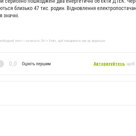
ли серйозно пошкоджені два енергетичні об’єкти ДТЕК. Чер
аються близько 47 тис. родин. Відновлення електропостача
я значні.
бхідний текст і натисніть Ctrl + Enter, щоб повідомити про це редакцію
0,0
Оцініть першим
Авторизуйтесь
, щоб