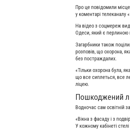
Про це повідомили місце
у коментарі телеканалу «
На відео з соцмереж ви
Одеси, який є перлиною 
Загарбники також поціли
розповів, що охорона, як
без постраждалих.
«Тільки охорона була, як
що все сиплеться, все ле
ліцею.
Пошкоджений ліц
Водночас сам освітній з
«Вікна з фасаду і з подвір
У кожному кабінеті стел