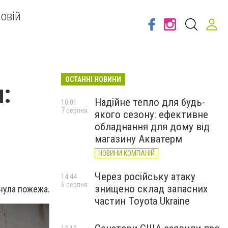
овій
ОСТАННІ НОВИНИ
:
Надійне тепло для будь-
10:01
7 серпня
якого сезону: ефективне
обладнання для дому від
магазину Акватерм
НОВИНИ КОМПАНІЙ
Через російську атаку
14:44
6 серпня
знищено склад запасних
хнула пожежа.
частин Toyota Ukraine