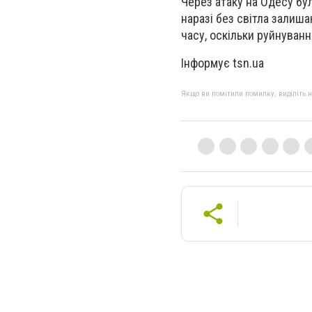
Через атаку на Одесу бу
наразі без світла залиш
часу, оскільки руйнуванн
Інформує tsn.ua
Якщо ви помітили помилку, виділіть нео