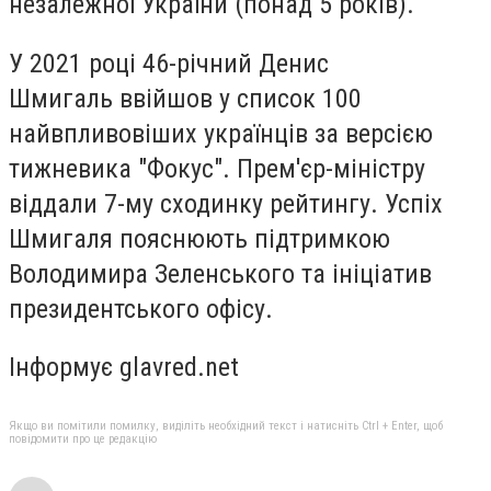
незалежної України (понад 5 років).
У 2021 році 46-річний Денис
Шмигаль ввійшов у список 100
найвпливовіших українців за версією
тижневика "Фокус". Прем'єр-міністру
віддали 7-му сходинку рейтингу. Успіх
Шмигаля пояснюють підтримкою
Володимира Зеленського та ініціатив
президентського офісу.
Інформує glavred.net
Якщо ви помітили помилку, виділіть необхідний текст і натисніть Ctrl + Enter, щоб
повідомити про це редакцію