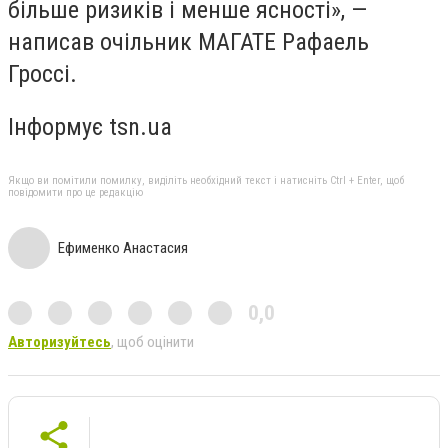
більше ризиків і менше ясності», —
написав очільник МАГАТЕ Рафаель
Гроссі.
Інформує tsn.ua
Якщо ви помітили помилку, виділіть необхідний текст і натисніть Ctrl + Enter, щоб
повідомити про це редакцію
Ефименко Анастасия
0,0
Авторизуйтесь
, щоб оцінити