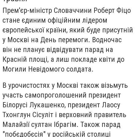
Прем'єр-міністр Словаччини Роберт Фіцо
стане єдиним офіційним лідером
європейської країни, який буде присутній
у Москві на День перемоги. Водночас
він не планує відвідувати парад на
Красній площі, а лиш покладе квіти до
Могили Невідомого солдата.
В урочистостях у Москві також візьмуть
участь самопроголошений президент
Білорусі Лукашенко, президент Лаосу
Тхонглун Сісуліт і верховний правитель
Малайзії султан Ібрагім. Також парад
"побєдобєсія" у російській столиці