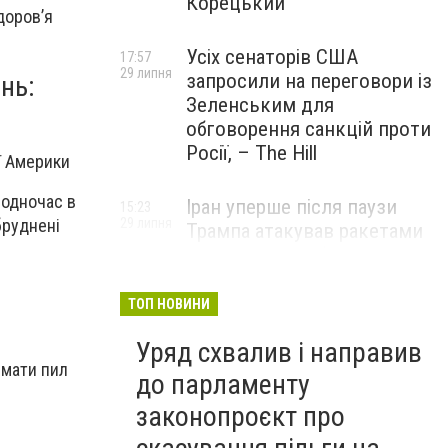
Корецький
доров’я
Усіх сенаторів США
17:57
29 липня
запросили на переговори із
нь:
Зеленським для
обговорення санкцій проти
Росії, – The Hill
ї Америки
Водночас в
Іран уперше після паузи
15:23
бруднені
29 липня
Трампа атакував ракетами
американську базу
ТОП НОВИНИ
Уряд схвалив і направив
ймати пил
до парламенту
законопроєкт про