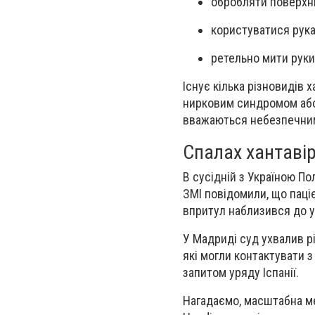
обробляти поверхн
користуватися рук
ретельно мити руки
Існує кілька різновидів
нирковим синдромом або
вважаються небезпечними
Спалах хантавір
В сусідній з Україною П
ЗМІ повідомили, що паціє
впритул наблизився до у
У Мадриді суд ухвалив р
які могли контактувати 
запитом уряду Іспанії.
Нагадаємо, масштабна ме