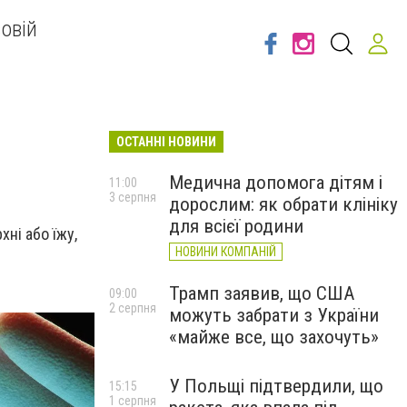
овій
ОСТАННІ НОВИНИ
Медична допомога дітям і
11:00
3 серпня
дорослим: як обрати клініку
для всієї родини
ні або їжу,
НОВИНИ КОМПАНІЙ
Трамп заявив, що США
09:00
2 серпня
можуть забрати з України
«майже все, що захочуть»
У Польщі підтвердили, що
15:15
1 серпня