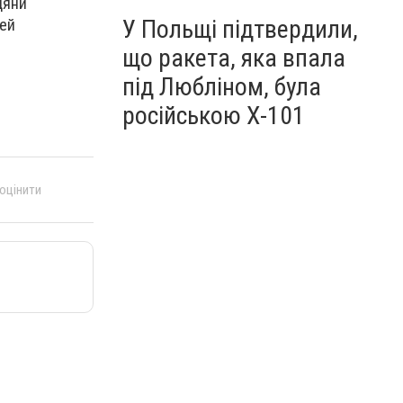
дяни
У Польщі підтвердили,
дей
що ракета, яка впала
під Любліном, була
російською Х-101
 оцінити