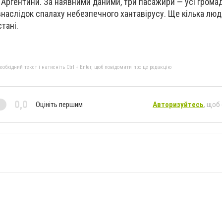
з Аргентини. За наявними даними, три пасажири — усі грома
наслідок спалаху небезпечного хантавірусу. Ще кілька лю
тані.
бхідний текст і натисніть Ctrl + Enter, щоб повідомити про це редакцію
0,0
Оцініть першим
Авторизуйтесь
, щоб