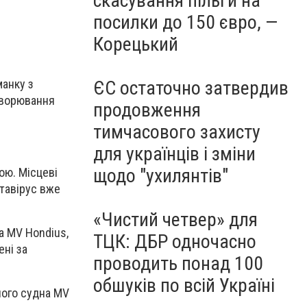
скасування пільги на
посилки до 150 євро, —
Корецький
ЄС остаточно затвердив
манку з
хворювання
продовження
тимчасового захисту
для українців і зміни
щодо "ухилянтів"
ою. Місцеві
нтавірус вже
«Чистий четвер» для
а MV Hondius,
ТЦК: ДБР одночасно
ені за
проводить понад 100
обшуків по всій Україні
ного судна MV