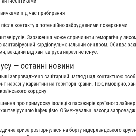
і антисептиками
авичками під час прибирання
 після контакту з потенційно забрудненими поверхнями
 хантавірусів. Зараження може спричинити геморагічну лихо
 хантавірусний кардіопульмональний синдром. Обидва за
, вакцини від хантавіруса наразі не існує.
усу — останні новини
ольщі запроваджено санітарний нагляд над контактною особ
нт наразі у карантині на території країни. Тож, ймовірно, ха
країнського кордону.
ішення про примусову ізоляцію пасажирів круїзного лайнер
з хантавірусною інфекцією. Обмежувальні заходи запровадж
дична криза розгорнулася на борту нідерландського круїз