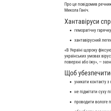
Про це повідомив речник
Микола Ганіч.
Хантавіруси сп
геморагічну гарячк
хантавірусний леге
«В Україні щороку фіксу
українських умовах віру
поверхні або їжу», — зазн
Щоб убезпечити
уникати контакту з
не підмітати суху п
проводити вологе 