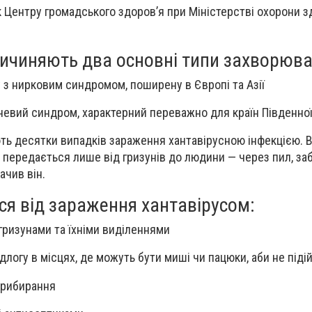
 Центру громадського здоров’я при Міністерстві охорони з
ричиняють два основні типи захворюва
у з нирковим синдромом, поширену в Європі та Азії
невий синдром, характерний переважно для країн Південно
ють десятки випадків зараження хантавірусною інфекцією. 
с передається лише від гризунів до людини — через пил, за
ачив він.
ся від зараження хантавірусом:
 гризунами та їхніми виділеннями
ідлогу в місцях, де можуть бути миші чи пацюки, аби не піді
прибирання