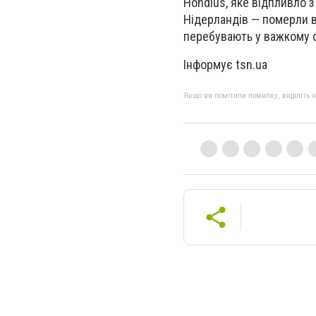
Hondius, яке відпливло 
Нідерландів — померли в
перебувають у важкому с
Інформує tsn.ua
Якщо ви помітили помилку, виділіть нео