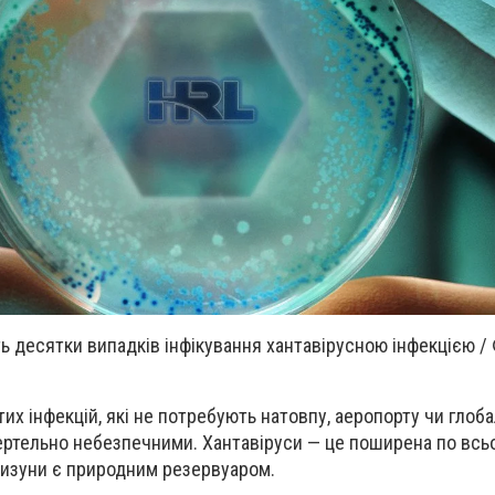
ть десятки випадків інфікування хантавірусною інфекцією /
их інфекцій, які не потребують натовпу, аеропорту чи глоб
ртельно небезпечними. Хантавіруси — це поширена по всьо
гризуни є природним резервуаром.