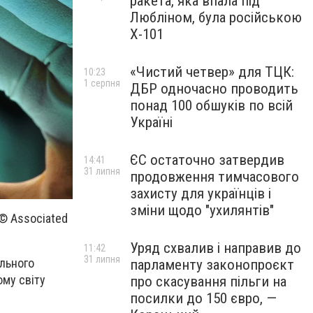
ракета, яка впала під
Любліном, була російською
Х-101
«Чистий четвер» для ТЦК:
10:23
1 серпня
ДБР одночасно проводить
понад 100 обшуків по всій
Україні
ЄС остаточно затвердив
14:41
31 липня
продовження тимчасового
захисту для українців і
зміни щодо "ухилянтів"
 © Associated
Уряд схвалив і направив до
11:42
31 липня
ального
парламенту законопроєкт
му світу
про скасування пільги на
посилки до 150 євро, —