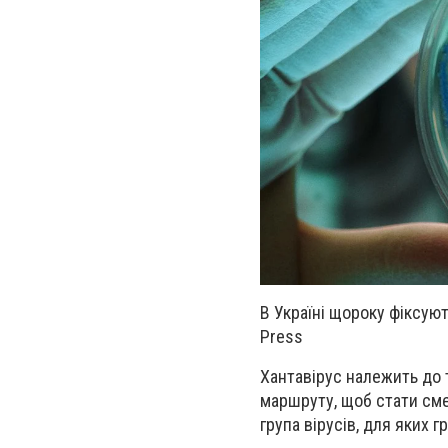
В Україні щороку фіксую
Press
Хантавірус належить до т
маршруту, щоб стати сме
група вірусів, для яких 