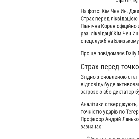
Страх перед
На фото: Кім Чен Ин. Дж
Страх перед ліквідацією
Північна Корея офіційно
разі ліквідації Кім Чен 
спецслужб на Близькому 
Про це повідомляє Daily M
Страх перед точк
Згідно з оновленою стат
відповідь буде активов
загрозою або диктатор б
Аналітики стверджують,
точністю ударів по Тегер
Професор Андрій Ланьков,
зазначає:
"Пхеньян уважно вивча