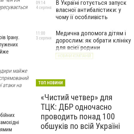
В Україні готується запуск
09:14
ересувається
4 серпня
власної антибалістики: у
чому її особливість
Медична допомога дітям і
11:00
ів Ірану.
3 серпня
дорослим: як обрати клініку
алужених
для всієї родини
айже
НОВИНИ КОМПАНІЙ
андири майже
е спрямований
ТОП НОВИНИ
ї атаки на
«Чистий четвер» для
ТЦК: ДБР одночасно
проводить понад 100
обійних
амохідні
обшуків по всій Україні
прямим