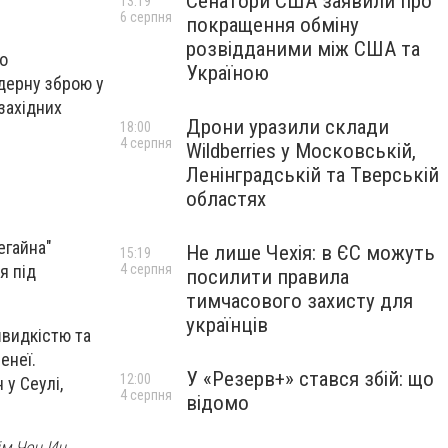
Сенатори США заявили про
13:19
6 серпня
покращення обміну
розвідданими між США та
но
Україною
ядерну зброю у
 західних
Дрони уразили склади
18:00
4 серпня
Wildberries у Московській,
Ленінградській та Тверській
областях
егайна"
Не лише Чехія: в ЄС можуть
15:19
я під
4 серпня
посилити правила
тимчасового захисту для
українців
швидкістю та
енеї.
У «Резерв+» стався збій: що
12:00
 у Сеулі,
4 серпня
відомо
ім Чен Ин