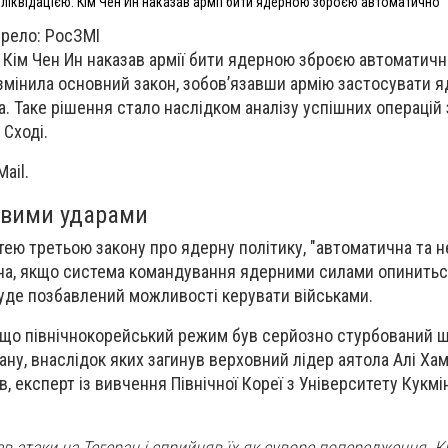
 ліквідацією: Кім Чен Ин наказав армії бити ядерною зброєю автоматично
ерело: РосЗМІ
: Кім Чен Ин наказав армії бити ядерною зброєю автоматич
 змінила основний закон, зобов’язавши армію застосувати 
Ина. Таке рішення стало наслідком аналізу успішних операцій
Сході.
ail.
овими ударами
тею третьою закону про ядерну політику, "автоматична та н
ана, якщо система командування ядерними силами опинитьс
уде позбавлений можливості керувати військами.
 що північнокорейський режим був серйозно стурбований 
ану, внаслідок яких загинув верховний лідер аятола Алі Хам
 експерт із вивчення Північної Кореї з Університету Кукмін
в атаки на Тегеран і сприйняв їх як суворе попередження. К