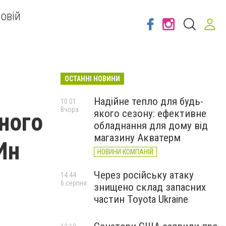
овій
ОСТАННІ НОВИНИ
Надійне тепло для будь-
10:01
Вчора
якого сезону: ефективне
ного
обладнання для дому від
магазину Акватерм
Ин
НОВИНИ КОМПАНІЙ
Через російську атаку
14:44
6 серпня
знищено склад запасних
частин Toyota Ukraine