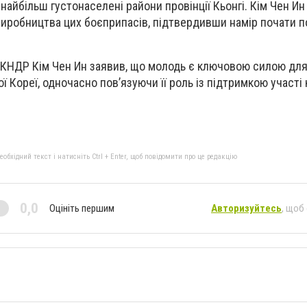
найбільш густонаселені райони провінції Кьонгі. Кім Чен И
виробництва цих боєприпасів, підтвердивши намір почати п
р КНДР Кім Чен Ин заявив, що молодь є ключовою силою дл
ї Кореї, одночасно пов’язуючи її роль із підтримкою участі к
бхідний текст і натисніть Ctrl + Enter, щоб повідомити про це редакцію
0,0
Оцініть першим
Авторизуйтесь
, щоб