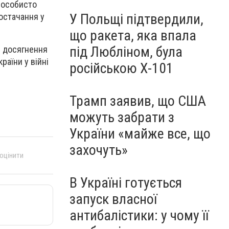
н особисто
У Польщі підтвердили,
остачання у
що ракета, яка впала
під Любліном, була
я досягнення
раїни у війні
російською Х-101
Трамп заявив, що США
можуть забрати з
України «майже все, що
захочуть»
 оцінити
В Україні готується
запуск власної
антибалістики: у чому її