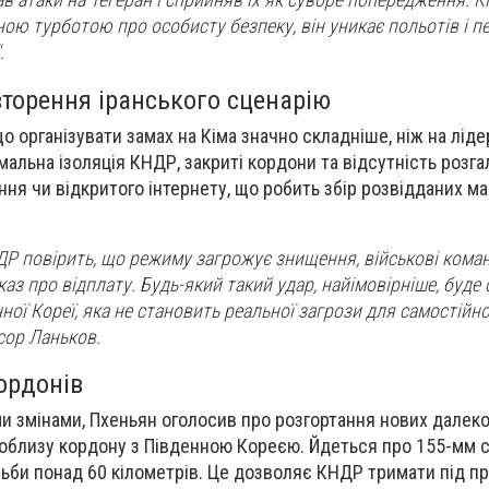
ою турботою про особисту безпеку, він уникає польотів і п
.
торення іранського сценарію
 організувати замах на Кіма значно складніше, ніж на лідер
альна ізоляція КНДР, закриті кордони та відсутність розг
я чи відкритого інтернету, що робить збір розвідданих м
ДР повірить, що режиму загрожує знищення, військові ком
аз про відплату. Будь-який такий удар, найімовірніше, буд
ної Кореї, яка не становить реальної загрози для самостійно
сор Ланьков.
ордонів
и змінами, Пхеньян оголосив про розгортання нових далек
облизу кордону з Південною Кореєю. Йдеться про 155-мм с
ільби понад 60 кілометрів. Це дозволяє КНДР тримати під 