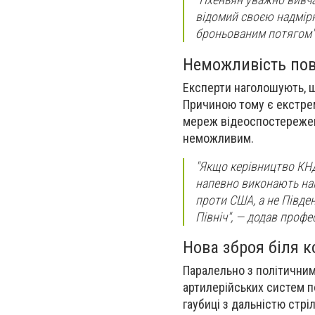
відомий своєю надмірн
броньованим потягом"
Неможливість пов
Експерти наголошують, що
Причиною тому є екстрем
мереж відеоспостереженн
неможливим.
"Якщо керівництво КН
напевно виконають нак
проти США, а не Півден
Північ", — додав профе
Нова зброя біля к
Паралельно з політичним
артилерійських систем п
гаубиці з дальністю стр