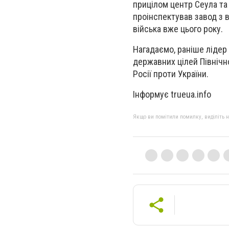
прицілом центр Сеула та 
проінспектував завод з 
війська вже цього року.
Нагадаємо, раніше ліде
державних цілей Північно
Росії проти України.
Інформує trueua.info
Якщо ви помітили помилку, виділіть нео