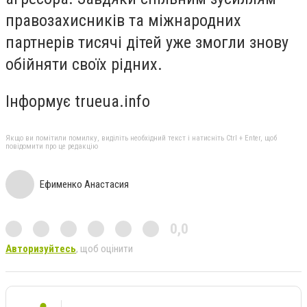
правозахисників та міжнародних
партнерів тисячі дітей уже змогли знову
обійняти своїх рідних.
Інформує trueua.info
Якщо ви помітили помилку, виділіть необхідний текст і натисніть Ctrl + Enter, щоб
повідомити про це редакцію
Ефименко Анастасия
0,0
Авторизуйтесь
, щоб оцінити