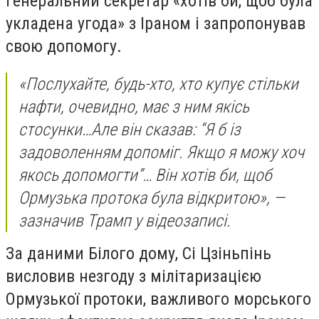
генеральний секретар «хотів би, щоб була
укладена угода» з Іраном і запропонував
свою допомогу.
«Послухайте, будь-хто, хто купує стільки
нафти, очевидно, має з ним якісь
стосунки…Але він сказав: “Я б із
задоволенням допоміг. Якщо я можу хоч
якось допомогти”… Він хотів би, щоб
Ормузька протока була відкритою», —
зазначив Трамп у відеозаписі.
За даними Білого дому, Сі Цзіньпінь
висловив незгоду з мілітаризацією
Ормузької протоки, важливого морського