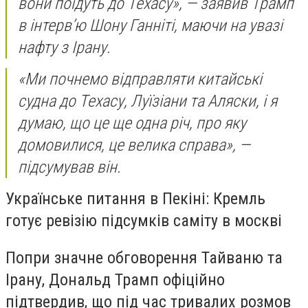
вони поїдуть до Техасу», — заявив Трамп
в інтерв’ю Шону Ганніті, маючи на увазі
нафту з Ірану.
«Ми почнемо відправляти китайські
судна до Техасу, Луїзіани та Аляски, і я
думаю, що це ще одна річ, про яку
домовилися, це велика справа», —
підсумував він.
Українське питання в Пекіні: Кремль
готує ревізію підсумків саміту в москві
Попри значне обговорення Тайваню та
Ірану, Дональд Трамп офіційно
підтвердив, що під час тривалих розмов