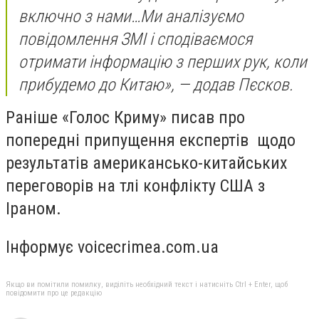
включно з нами…Ми аналізуємо
повідомлення ЗМІ і сподіваємося
отримати інформацію з перших рук, коли
прибудемо до Китаю», — додав Пєсков.
Раніше «Голос Криму» писав про
попередні припущення експертів щодо
результатів американсько-китайських
переговорів на тлі конфлікту США з
Іраном.
Інформує voicecrimea.com.ua
Якщо ви помітили помилку, виділіть необхідний текст і натисніть Ctrl + Enter, щоб
повідомити про це редакцію