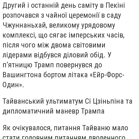
Другий і останній день саміту в Пекіні
розпочався з чайної церемонії в саду
Чжуннаньхай, великому урядовому
комплексі, що сягає імперських часів,
після чого між двома світовими
лідерами відбувся діловий обід. У
п’ятницю Трамп повернувся до
Вашингтона бортом літака «Ейр-Форс-
Один».
Тайванський ультиматум Сі Цзіньпіна та
дипломатичний маневр Трампа
Як очікувалося, питання Тайваню мало
стати головним питанням дводенного