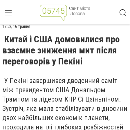
17:52, 16 травня
Китай і США домовилися про
взаємне зниження мит після
переговорів у Пекіні
У Пекіні завершився дводенний саміт
між президентом США Дональдом
Трампом та лідером КНР Сі Цзіньпіном.
Зустріч, яка мала стабілізувати відносини
двох найбільших економік планети,
проходила на тлі глибоких розбіжностей