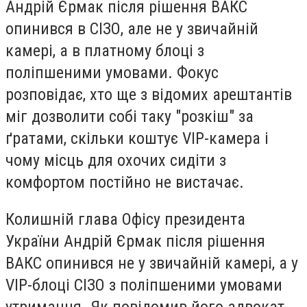
Андрій Єрмак після рішення ВАКС
опинився в СІЗО, але не у звичайній
камері, а в платному блоці з
поліпшеними умовами. Фокус
розповідає, хто ще з відомих арештантів
міг дозволити собі таку "розкіш" за
ґратами, скільки коштує VIP-камера і
чому місць для охочих сидіти з
комфортом постійно не вистачає.
Колишній глава Офісу президента
України Андрій Єрмак після рішення
ВАКС опинився не у звичайній камері, а у
VIP-блоці СІЗО з поліпшеними умовами
утримання. Як повідомив його адвокат