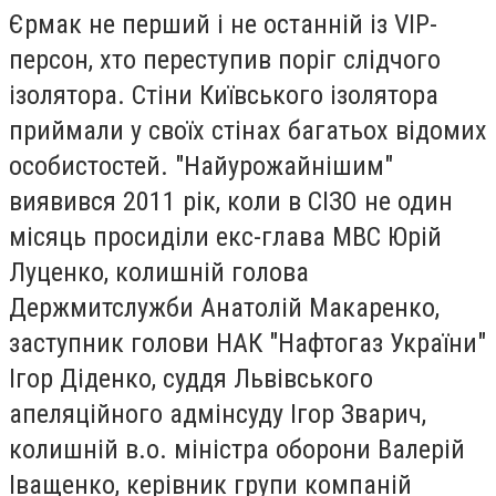
Єрмак не перший і не останній із VIP-
персон, хто переступив поріг слідчого
ізолятора. Стіни Київського ізолятора
приймали у своїх стінах багатьох відомих
особистостей. "Найурожайнішим"
виявився 2011 рік, коли в СІЗО не один
місяць просиділи екс-глава МВС Юрій
Луценко, колишній голова
Держмитслужби Анатолій Макаренко,
заступник голови НАК "Нафтогаз України"
Ігор Діденко, суддя Львівського
апеляційного адмінсуду Ігор Зварич,
колишній в.о. міністра оборони Валерій
Іващенко, керівник групи компаній