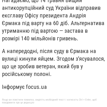
Нагадаємо, що 14 травня Вищий
антикорупційний суд України відправив
ексглаву Офісу президента Андрія
Єрмака під варту на 60 діб. Альтернатива
утриманню під вартою — застава в
розмірі 140 мільйонів гривень.
А напередодні, після суду в Єрмака на
вулиці кинули яйцем. Згодом з'ясувалося,
що це зробив ветеран, який був у
російському полоні.
Інформує focus.ua
Якщо ви помітили помилку, виділіть необхідний текст і натисніть Ctrl + Enter, щоб
повідомити про це редакцію