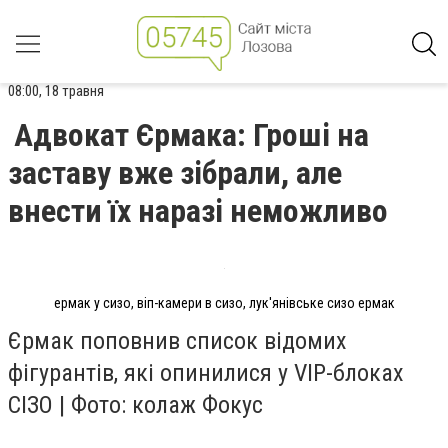
08:00, 18 травня
Адвокат Єрмака: Гроші на
заставу вже зібрали, але
внести їх наразі неможливо
ермак у сизо, віп-камери в сизо, лук'янівське сизо ермак
Єрмак поповнив список відомих
фігурантів, які опинилися у VIP-блоках
СІЗО | Фото: колаж Фокус