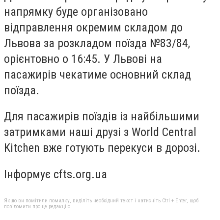
напрямку буде організовано
відправлення окремим складом до
Львова за розкладом поїзда №83/84,
орієнтовно о 16:45. У Львові на
пасажирів чекатиме основний склад
поїзда.
Для пасажирів поїздів із найбільшими
затримками наші друзі з World Central
Kitchen вже готують перекуси в дорозі.
Інформує cfts.org.ua
Якщо ви помітили помилку, виділіть необхідний текст і натисніть Ctrl + Enter, щоб
повідомити про це редакцію