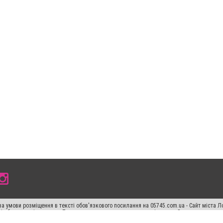
а умови розміщення в тексті обов'язкового посилання на 05745.com.ua - Сайт міста Л
сті або в якості джерела. Порушення виняткових прав переслідується Законом.