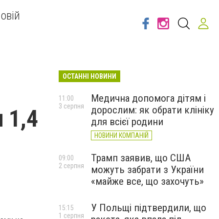
овій
ОСТАННІ НОВИНИ
і
Медична допомога дітям і
11:00
3 серпня
дорослим: як обрати клініку
 1,4
для всієї родини
НОВИНИ КОМПАНІЙ
Трамп заявив, що США
09:00
2 серпня
можуть забрати з України
«майже все, що захочуть»
У Польщі підтвердили, що
15:15
1 серпня