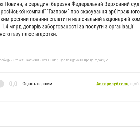
кi Новини, в середині березня Федеральний Верховний суд
російської компанії "Газпром" про скасування арбітражного
яким росіяни повинні сплатити національній акціонерній ком
 1,4 млрд доларів заборгованості за послуги з організації
ого газу плюс відсотки.
бхідний текст і натисніть Ctrl + Enter, щоб повідомити про це редакцію
0,0
Оцініть першим
Авторизуйтесь
, щоб