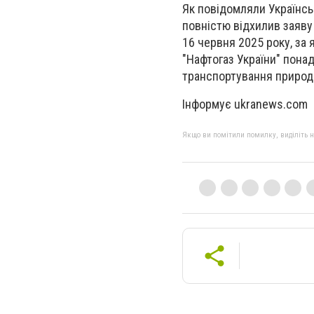
Як повідомляли Українсь
повністю відхилив заяву 
16 червня 2025 року, за 
"Нафтогаз України" понад
транспортування природн
Інформує ukranews.com
Якщо ви помітили помилку, виділіть нео