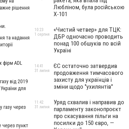
ракета, яка впала під
рому на
Любліном, була російською
ражне рішення
Х-101
ни.
«Чистий четвер» для ТЦК:
10:23
1 серпня
ДБР одночасно проводить
ня та надання
понад 100 обшуків по всій
иторії
Україні
х фірм ADL
ЄС остаточно затвердив
14:41
31 липня
продовження тимчасового
захисту для українців і
газу від 2019
зміни щодо "ухилянтів"
 України для
Уряд схвалив і направив до
11:42
у газу через
31 липня
парламенту законопроєкт
про скасування пільги на
посилки до 150 євро, —
у через пункт