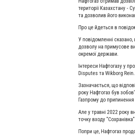
Нафтогаз отримав дозвіл
території Казахстану - 
та дозволив його виконан
Про це йдеться в повідом
У повідомленні сказано,
дозволу на примусове ви
окремої держави.
Інтереси Нафтогазу у пр
Disputes та Wikborg Rein.
Зазначається, що відпов
року Нафтогаз був зобов
Газпрому до припинення д
Але у травні 2022 року в
точку входу "Сохранівка
Попри це, Нафтогаз прод