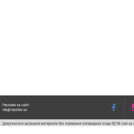
Реклама на сайті:
rek@citysites.ua
Допускається цитування матеріалів без отримання попередньої згоди 05745.com.ua з
пошукових систем гіперпосилання на цитовані статті не нижче другого абзацу в тек