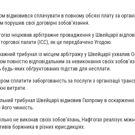
ом відмовився сплачувати в повному обсязі плату за орган
м порушив свої договірні зобов'язання.
тогаз ініціював арбітражне провадження у Швейцарії відпов
торгової палати (ICC), як це передбачено Угодою.
тражний трибунал із місцем арбітражу у Швейцарії ухвалив 
ом повністю відповідальним за невиконання своїх зобов'яз
 будь-яких обґрунтованих підстав для несплати.
ром сплатити заборгованість за послуги з організації тран
жні витрати.
альний трибунал Швейцарії відмовив Газпрому в оскарженні
його чинність.
ільно не виконав своїх зобов'язань, Нафтогаз реалізує між
тивів боржника в різних юрисдикціях.