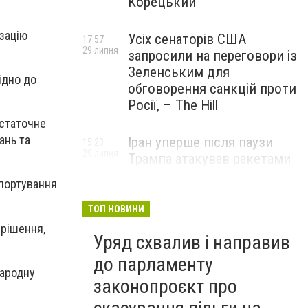
Корецький
ізацію
Усіх сенаторів США
17:57
29 липня
запросили на переговори із
Зеленським для
ідно до
обговорення санкцій проти
Росії, – The Hill
Остаточне
ань та
Іран уперше після паузи
15:23
29 липня
Трампа атакував ракетами
американську базу
спортування
ТОП НОВИНИ
 рішення,
Уряд схвалив і направив
до парламенту
народну
законопроєкт про