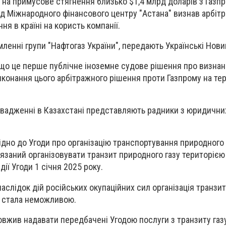
 на примусове стягнення близько $1,4 млрд доларів з Газп
Суд Міжнародного фінансового центру "Астана" визнав арбіт
ня в країні на користь компанії.
ленні групи "Нафтогаз України", передають Українські Нови
 що це перше публічне іноземне судове рішення про визнан
конання цього арбітражного рішення проти Газпрому на тер
овадженні в Казахстані представляють радники з юридични
ідно до Угоди про організацію транспортування природного 
'язаний організовувати транзит природного газу територією
ії Угоди 1 січня 2025 року.
наслідок дій російських окупаційних сил організація транзит
" стала неможливою.
овжив надавати передбачені Угодою послуги з транзиту газ