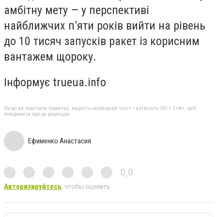
амбітну мету — у перспективі
найближчих п’яти років вийти на рівень
до 10 тисяч запусків ракет із корисним
вантажем щороку.
Інформує trueua.info
Якщо ви помітили помилку, виділіть необхідний текст і натисніть Ctrl + Enter, щоб
повідомити про це редакцію
Ефименко Анастасия
0,0
Авторизируйтесь
, чтобы оценить