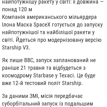
найпотужнішу ракету у світі: її довжина —
понад 120 м
Компанія американського мільярдера
Ілона Маска SpaceX готується до запуску
найпотужнішої та найбілішої ракети у
світі. Йдеться про модернізовану версію
Starship V3.
Як пише ВВС, запуск запланований не
раніше 21 травня та відбудеться з
космодрому Starbase у Техасі. Це буде
вже 12-й тестовий політ Starship.
За даними ЗМІ, місія передбачає
суборбітальний запуск із подальшим