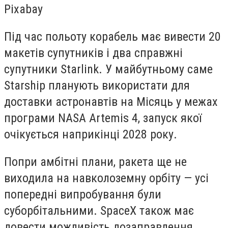
Pixabay
Під час польоту корабель має вивести 20
макетів супутників і два справжні
супутники Starlink. У майбутньому саме
Starship планують використати для
доставки астронавтів на Місяць у межах
програми NASA Artemis 4, запуск якої
очікується наприкінці 2028 року.
Попри амбітні плани, ракета ще не
виходила на навколоземну орбіту — усі
попередні випробування були
суборбітальними. SpaceX також має
довести можливість дозаправлення