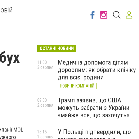
овій
ОСТАННІ НОВИНИ
бух
Медична допомога дітям і
11:00
3 серпня
дорослим: як обрати клініку
для всієї родини
НОВИНИ КОМПАНІЙ
Трамп заявив, що США
09:00
2 серпня
можуть забрати з України
«майже все, що захочуть»
мпанії MOL
У Польщі підтвердили, що
15:15
тужного
1 серпня