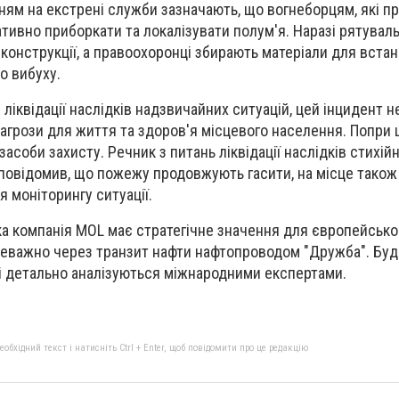
нням на екстрені служби зазначають, що вогнеборцям, які п
тивно приборкати та локалізувати полум'я. Наразі рятувал
онструкції, а правоохоронці збирають матеріали для встан
о вибуху.
ліквідації наслідків надзвичайних ситуацій, цей інцидент н
агрози для життя та здоров'я місцевого населення. Попри ц
асоби захисту. Речник з питань ліквідації наслідків стихійн
овідомив, що пожежу продовжують гасити, на місце також
 моніторингу ситуації.
ка компанія MOL має стратегічне значення для європейськог
реважно через транзит нафти нафтопроводом "Дружба". Буд
оті детально аналізуються міжнародними експертами.
бхідний текст і натисніть Ctrl + Enter, щоб повідомити про це редакцію