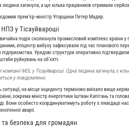
людина загинула, а ще кілька працівників отримали серйоз
відомив прем'єр-міністр Угорщини Петер Мадяр.
а НПЗ у Тісауйвароші
звичайна подія сколихнула промисловий комплекс країни у 
даними, епіцентр вибуху зафіксували під час планового пер
 підприємства. Урядові структури оперативно підтвердил
штаби руйнувань на об'єкті.
і компанії MOL у Тісауйвароші. Одна людина загинула, є кіль
еться у повідомленні.
 ситуації, на місце інциденту терміново виїхало вище кері
аїни, зокрема міністр енергетики Іштван Капітань та голов
і. Вони особисто координуватимуть роботу з ліквідації нас
ногенної аварії.
і та безпека для громадян