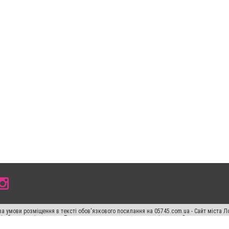
а умови розміщення в тексті обов'язкового посилання на 05745.com.ua - Сайт міста Л
сті або в якості джерела. Порушення виняткових прав переслідується Законом.