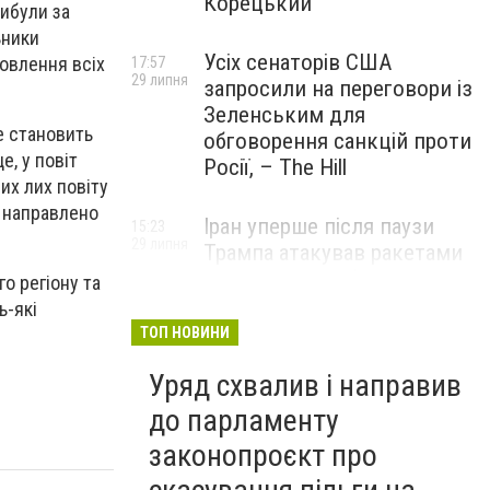
Корецький
рибули за
ьники
Усіх сенаторів США
овлення всіх
17:57
29 липня
запросили на переговори із
Зеленським для
е становить
обговорення санкцій проти
е, у повіт
Росії, – The Hill
их лих повіту
 направлено
Іран уперше після паузи
15:23
29 липня
Трампа атакував ракетами
американську базу
о регіону та
ь-які
ТОП НОВИНИ
Уряд схвалив і направив
до парламенту
законопроєкт про