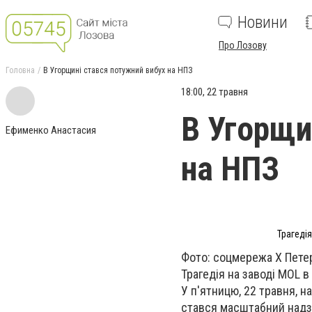
Новини
Про Лозову
Головна
В Угорщині стався потужний вибух на НПЗ
18:00, 22 травня
В Угорщи
Ефименко Анастасия
на НПЗ
Трагедія
Фото: соцмережа X Пете
Трагедія на заводі MOL 
У п'ятницю, 22 травня, н
стався масштабний надзв