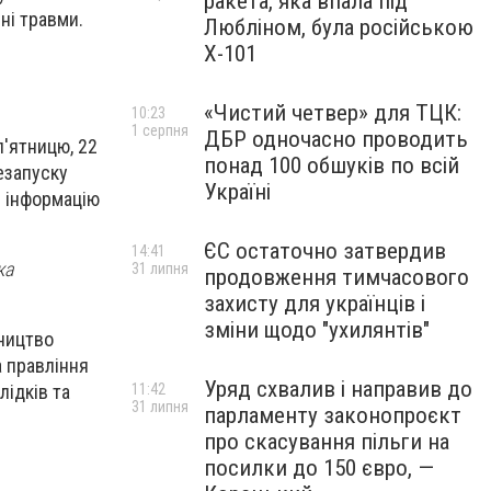
ракета, яка впала під
ні травми.
Любліном, була російською
Х-101
«Чистий четвер» для ТЦК:
10:23
1 серпня
ДБР одночасно проводить
п'ятницю, 22
понад 100 обшуків по всій
езапуску
Україні
и інформацію
ЄС остаточно затвердив
14:41
ка
31 липня
продовження тимчасового
захисту для українців і
зміни щодо "ухилянтів"
вництво
а правління
Уряд схвалив і направив до
11:42
лідків та
31 липня
парламенту законопроєкт
про скасування пільги на
посилки до 150 євро, —