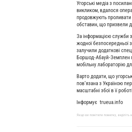
Угорські медіа з посила
викликом, вдалося опера
продовжують проливати к
обставин, що призвели д
За інформацією служби з 
жодної безпосередньої з
залучили додаткові спецз
Боршод-Абауй-Земплен п
мобільну лабораторію для
Варто додати, що угорсь
пов'язана з Україною пе
масштабні збої в її роб
Інформує trueua.info
Якщо ви помітили помилку, виділіть нео