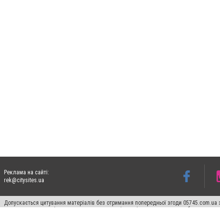
Реклама на сайті:
rek@citysites.ua
Допускається цитування матеріалів без отримання попередньої згоди 05745.com.ua з
пошукових систем гіперпосилання на цитовані статті не нижче другого абзацу в тек