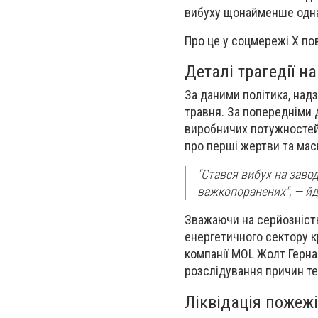
вибуху щонайменше одна 
Про це у соцмережі X по
Деталі трагедії н
За даними політика, над
травня. За попередніми 
виробничих потужностей
про перші жертви та мас
"Стався вибух на завод
важкопоранених", — йд
Зважаючи на серйозність
енергетичного сектору кр
компанії MOL Жолт Гернад
розслідування причин тех
Ліквідація пожеж