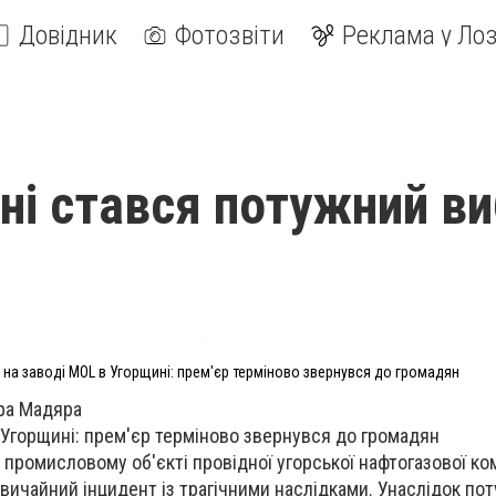
Довідник
Фотозвіти
Реклама у Лоз
ні стався потужний ви
 на заводі MOL в Угорщині: прем'єр терміново звернувся до громадян
ра Мадяра
в Угорщині: прем'єр терміново звернувся до громадян
а промисловому об'єкті провідної угорської нафтогазової ко
ичайний інцидент із трагічними наслідками. Унаслідок по