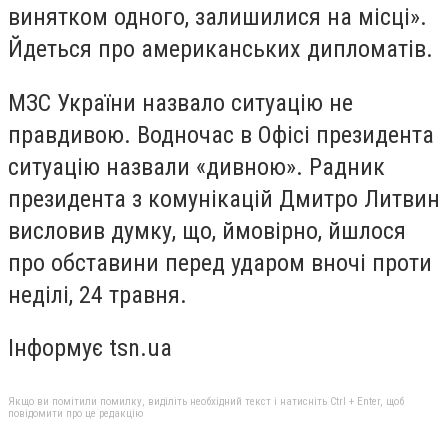
винятком одного, залишилися на місці».
Йдеться про американських дипломатів.
МЗС України назвало ситуацію не
правдивою. Водночас в Офісі президента
ситуацію назвали «дивною». Радник
президента з комунікацій Дмитро Литвин
висловив думку, що, ймовірно, йшлося
про обставини перед ударом вночі проти
неділі, 24 травня.
Інформує tsn.ua
Якщо ви помітили помилку, виділіть необхідний текст і натисніть Ctrl + Enter, щоб
повідомити про це редакцію