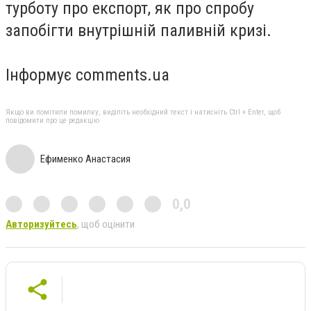
турботу про експорт, як про спробу
запобігти внутрішній паливній кризі.
Інформує comments.ua
Якщо ви помітили помилку, виділіть необхідний текст і натисніть Ctrl + Enter, щоб
повідомити про це редакцію
Ефименко Анастасия
0,0
Авторизуйтесь
, щоб оцінити