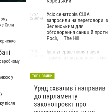
Корецький
Усіх сенаторів США
17:57
29 липня
тому
запросили на переговори із
дже Сили
Зеленським для
обговорення санкцій проти
Росії, – The Hill
терненко.
бані
Іран уперше після паузи
15:23
29 липня
Трампа атакував ракетами
ереробному
американську базу
ТОП НОВИНИ
анкою у
Уряд схвалив і направив
у.
до парламенту
законопроєкт про
жу після