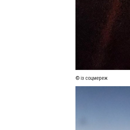
© із соцмереж