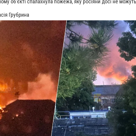
ному об’єкті спалахнула пожежа, яку росіяни досі не можуть
сія Грубрина