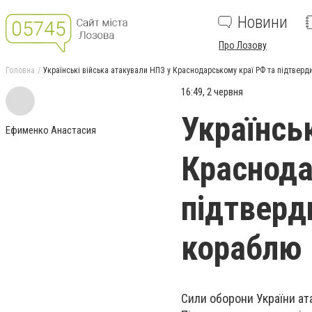
Новини
Про Лозову
Головна
Українські війська атакували НПЗ у Краснодарському краї РФ та підтвер
16:49, 2 червня
Українсь
Ефименко Анастасия
Краснода
підтверд
кораблю
Сили оборони України ат