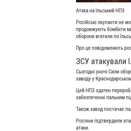
Атака на Ільський НПЗ
Російські окупанти не м
продовжують бомбити мир
оборони вгатили по Ільс
Про це повідомляють росі
ЗСУ атакували 
Сьогодні уночі Сили обо
заводу у Краснодарськом
Цей НПЗ здатен переробл
забезпеченні пальним пі
Також завод постачає па
Росіяни підтвердили ата
атаки.