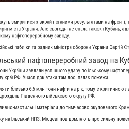
ожуть змиритися з вкрай поганими результатами на фронті, 
ні міста України. Але сьогодні не спала також і Кубань, а
ькому нафтопереробному заводу.
йські пабліки та радник міністра оборони України Сергій С
Ільський нафтопереробний завод на Ку
рони України завдали успішного удару по Ільському нафтоп
у краї РФ. Унаслідок атаки там досі палає пожежа.
яти близько 6,6 млн тонн нафти на рік, тому є критичною л
дрозділів Південного військового округу РФ.
ливно-мастильні матеріали до тимчасово окупованого Крим
ку на Ільський НПЗ. Місцеві повідомляють про сильну поже