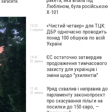
ракета, яка впала під
 загасити.
Любліном, була російською
Х-101
«Чистий четвер» для ТЦК:
10:23
1 серпня
ДБР одночасно проводить
понад 100 обшуків по всій
Україні
ЄС остаточно затвердив
14:41
31 липня
продовження тимчасового
захисту для українців і
зміни щодо "ухилянтів"
Уряд схвалив і направив до
11:42
31 липня
парламенту законопроєкт
про скасування пільги на
посилки до 150 євро, —