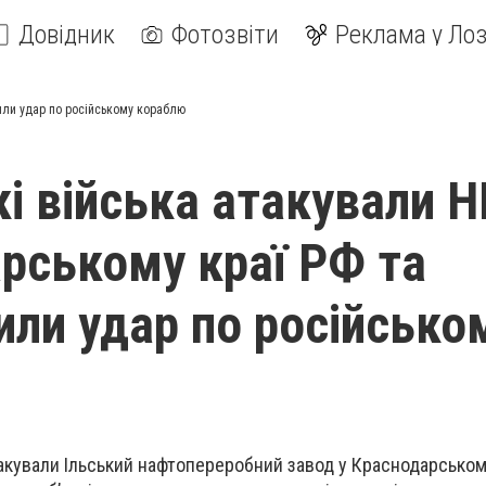
Довідник
Фотозвіти
Реклама у Лоз
дили удар по російському кораблю
кі війська атакували Н
рському краї РФ та
или удар по російсько
акували Ільський нафтопереробний завод у Краснодарському