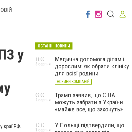
овій
ОСТАННІ НОВИНИ
ПЗ у
Медична допомога дітям і
11:00
3 серпня
дорослим: як обрати клініку
для всієї родини
НОВИНИ КОМПАНІЙ
му
Трамп заявив, що США
09:00
2 серпня
можуть забрати з України
«майже все, що захочуть»
У Польщі підтвердили, що
15:15
 краї РФ.
1 серпня