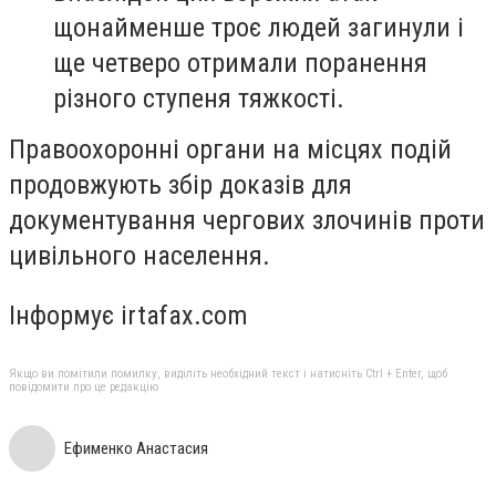
щонайменше троє людей загинули і
ще четверо отримали поранення
різного ступеня тяжкості.
Правоохоронні органи на місцях подій
продовжують збір доказів для
документування чергових злочинів проти
цивільного населення.
Інформує irtafax.com
Якщо ви помітили помилку, виділіть необхідний текст і натисніть Ctrl + Enter, щоб
повідомити про це редакцію
Ефименко Анастасия