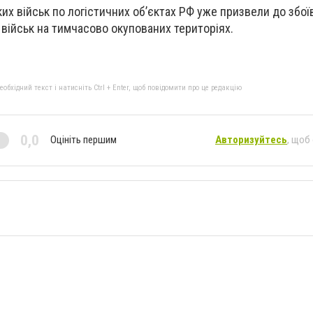
их військ по логістичних об’єктах РФ уже призвели до збої
 військ на тимчасово окупованих територіях.
бхідний текст і натисніть Ctrl + Enter, щоб повідомити про це редакцію
0,0
Оцініть першим
Авторизуйтесь
, щоб