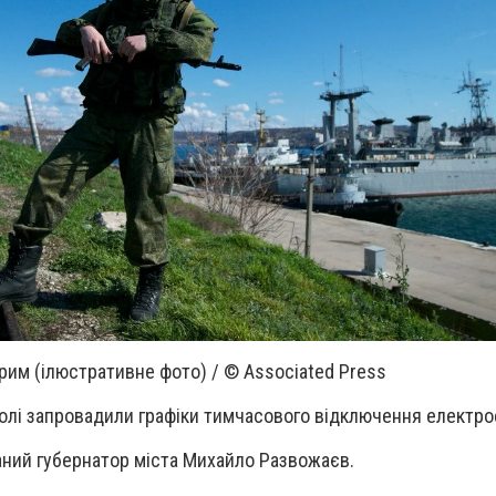
им (ілюстративне фото) / © Associated Press
лі запровадили графіки тимчасового відключення електрое
аний губернатор міста Михайло Развожаєв.