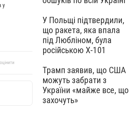
обшуків по всій Україні
в у
У Польщі підтвердили,
що ракета, яка впала
під Любліном, була
російською Х-101
 оцінити
Трамп заявив, що США
можуть забрати з
України «майже все, що
захочуть»