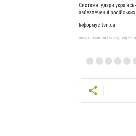
Системні удари українськ
забезпеченні російських
Інформує tsn.ua
Якщо ви помітили помилку, виділіть нео