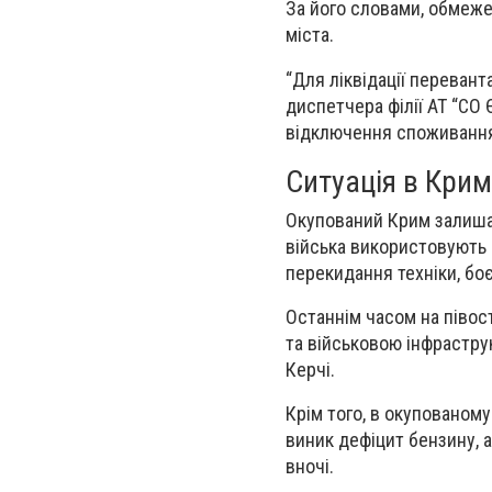
За його словами, обмеж
міста.
“Для ліквідації перева
диспетчера філії АТ “СО
відключення споживання 
Ситуація в Крим
Окупований Крим залишаєт
війська використовують 
перекидання техніки, боє
Останнім часом на півост
та військовою інфрастру
Керчі.
Крім того, в окупованом
виник дефіцит бензину, 
вночі.