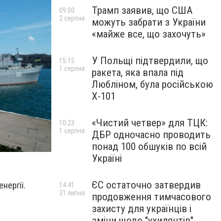
Трамп заявив, що США
09:00
2 серпня
можуть забрати з України
«майже все, що захочуть»
У Польщі підтвердили, що
15:15
1 серпня
ракета, яка впала під
Любліном, була російською
Х-101
«Чистий четвер» для ТЦК:
10:23
1 серпня
ДБР одночасно проводить
понад 100 обшуків по всій
Україні
ЄС остаточно затвердив
нергії.
14:41
31 липня
продовження тимчасового
захисту для українців і
зміни щодо "ухилянтів"