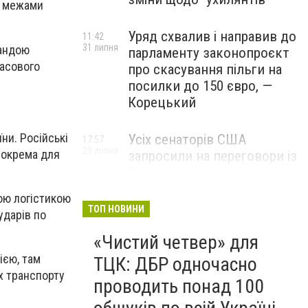
а межами
Уряд схвалив і направив до
11:42
31 липня
мандою
парламенту законопроєкт
часового
про скасування пільги на
посилки до 150 євро, —
Корецький
ни. Російські
Усіх сенаторів США
17:57
29 липня
зокрема для
запросили на переговори із
Зеленським для
обговорення санкцій проти
кою логістикою
Росії, – The Hill
ТОП НОВИНИ
ударів по
«Чистий четвер» для
ією, там
ТЦК: ДБР одночасно
х транспорту
проводить понад 100