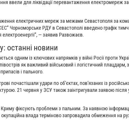
ення ввели для ліквідації перевантаження електромереж з
нтаження електричних мереж за межами Севастополя за ко
 ЄЕС” Чорноморське РДУ в Севастополі введено графік тим
електроенергії”, — заявив Развожаєв.
у: останні новини
ься одним із ключових напрямків у війні Росії проти Украї
півострів як важливий військовий і логістичний плацдарм, 
припасів і пального.
рові почастішали удари по об’єктах, пов’язаних із російсь
ктурою. 21 червня у ЗСУ також заінтригували заявою після 
у Криму фіксують проблеми з пальним. За наявною інформац
а окупаційна влада терміново запровадила обмеження на ру