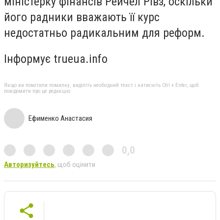
міністерку фінансів Рейчел Рівз, оскільки
його радники вважають її курс
недостатньо радикальним для реформ.
Інформує trueua.info
Якщо ви помітили помилку, виділіть необхідний текст і натисніть Ctrl + Enter, щоб
повідомити про це редакцію
Ефименко Анастасия
0,0
Авторизуйтесь
, щоб оцінити