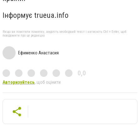
Інформує trueua.info
Якщо ви помітили помилку, виділіть необхідний текст і натисніть Ctrl + Enter, щоб
повідомити про це редакцію
Ефименко Анастасия
0,0
Авторизуйтесь
, щоб оцінити