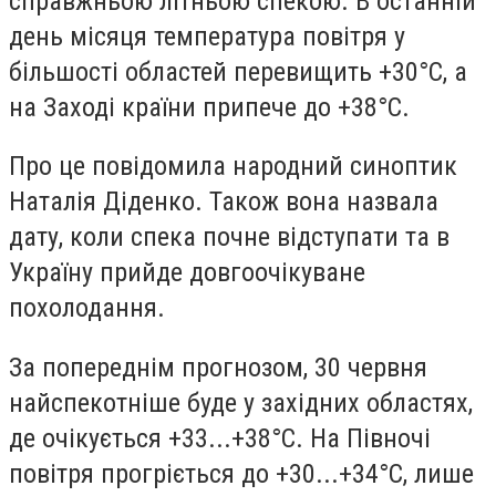
справжньою літньою спекою. В останній
день місяця температура повітря у
більшості областей перевищить +30°С, а
на Заході країни припече до +38°С.
Про це повідомила народний синоптик
Наталія Діденко. Також вона назвала
дату, коли спека почне відступати та в
Україну прийде довгоочікуване
похолодання.
За попереднім прогнозом, 30 червня
найспекотніше буде у західних областях,
де очікується +33...+38°С. На Півночі
повітря прогріється до +30...+34°С, лише