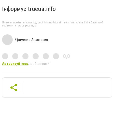
Інформує trueua.info
Якщо ви помітили помилку, виділіть необхідний текст і натисніть Ctrl + Enter, щоб
повідомити про це редакцію
Ефименко Анастасия
0,0
Авторизуйтесь
, щоб оцінити