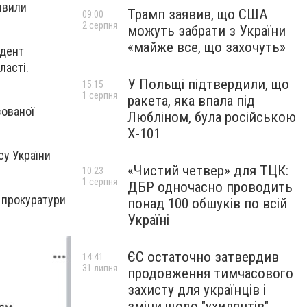
явили
Трамп заявив, що США
09:00
2 серпня
можуть забрати з України
«майже все, що захочуть»
идент
ласті.
У Польщі підтвердили, що
15:15
1 серпня
ракета, яка впала під
зованої
Любліном, була російською
Х-101
су України
«Чистий четвер» для ТЦК:
10:23
1 серпня
ДБР одночасно проводить
ї прокуратури
понад 100 обшуків по всій
Україні
ЄС остаточно затвердив
14:41
31 липня
продовження тимчасового
захисту для українців і
зміни щодо "ухилянтів"