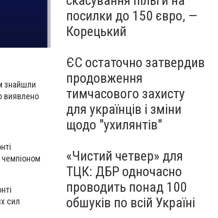
скасування пільги на
посилки до 150 євро, —
Корецький
ЄС остаточно затвердив
продовження
им знайшли
тимчасового захисту
ло виявлено
для українців і зміни
щодо "ухилянтів"
нті
«Чистий четвер» для
, чемпіоном
ТЦК: ДБР одночасно
проводить понад 100
онті
обшуків по всій Україні
х сил