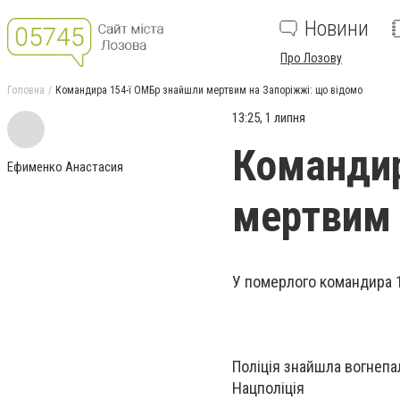
Новини
Про Лозову
Головна
Командира 154-ї ОМБр знайшли мертвим на Запоріжжі: що відомо
13:25, 1 липня
Командир
Ефименко Анастасия
мертвим 
У померлого командира 1
Поліція знайшла вогнепа
Нацполіція