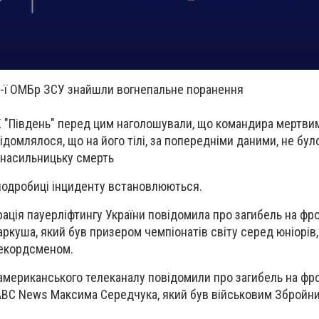
4-ї ОМБр ЗСУ знайшли вогнепальне поранення
К "Південь" перед цим наголошували, що командира мертв
ідомлялося, що на його тілі, за попередніми даними, не бу
а насильницьку смерть
 подробиці інциденту встановлюються.
ація пауерліфтингу України повідомила про загибель на фро
ркуша, який був призером чемпіонатів світу серед юніорів
рекордсменом.
 американського телеканалу повідомили про загибель на фр
BC News Максима Середчука, який був військовим Збройни