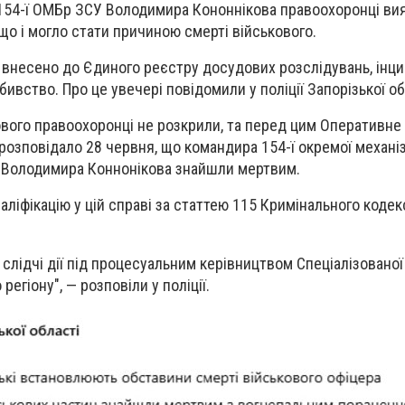
154-ї ОМБр ЗСУ Володимира Кононнікова правоохоронці ви
що і могло стати причиною смерті військового.
 внесено до Єдиного реєстру досудових розслідувань, інц
ивство. Про це увечері повідомили у поліції Запорізької об
кового правоохоронці не розкрили, та перед цим Оперативне
розповідало 28 червня, що командира 154-ї окремої механі
 Володимира Коннонікова знайшли мертвим.
ліфікацію у цій справі за статтею 115 Кримінального кодек
 слідчі дії під процесуальним керівництвом Спеціалізовано
регіону", — розповіли у поліції.