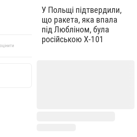
У Польщі підтвердили,
що ракета, яка впала
під Любліном, була
російською Х-101
 оцінити