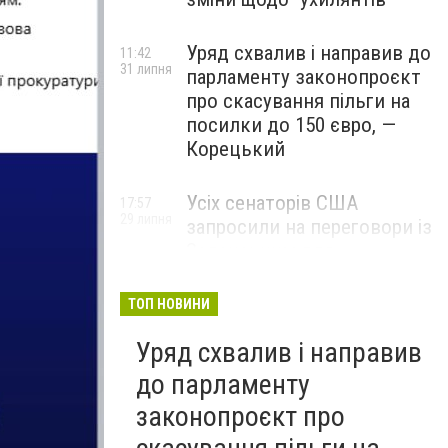
Уряд схвалив і направив до
11:42
31 липня
парламенту законопроєкт
про скасування пільги на
посилки до 150 євро, —
Корецький
Усіх сенаторів США
17:57
29 липня
запросили на переговори із
Зеленським для
обговорення санкцій проти
Росії, – The Hill
ТОП НОВИНИ
Уряд схвалив і направив
до парламенту
законопроєкт про