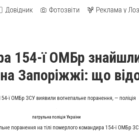
Довідник
Фотозвіти
Реклама у Лоз
а 154-ї ОМБр знайшл
на Запоріжжі: що від
54-ї ОМБр ЗСУ виявили вогнепальне поранення, — поліція
патрульна поліція України
льне поранення на тілі померлого командира 154-ї ОМБр ЗС